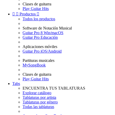
Clases de guitarra
Play Guitar Hits


Productos

Todos los productos
Software de Notación Musical
Guitar Pro 8 Win/macOS
Guitar Pro Educación
Aplicaciones móviles
Guitar Pro iOS/Android
Partituras musicales
MySongBook
Clases de guitarra
Play Guitar Hits
Tabs
ENCUENTRA TUS TABLATURAS
Explorar catálogo
Tablaturas por artista
Tablaturas por género
Todas las tablaturas