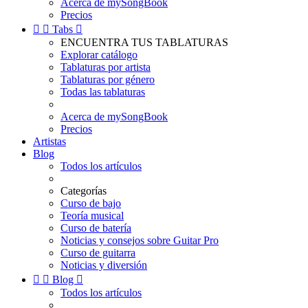
Acerca de mySongBook
Precios


Tabs

ENCUENTRA TUS TABLATURAS
Explorar catálogo
Tablaturas por artista
Tablaturas por género
Todas las tablaturas
Acerca de mySongBook
Precios
Artistas
Blog
Todos los artículos
Categorías
Curso de bajo
Teoría musical
Curso de batería
Noticias y consejos sobre Guitar Pro
Curso de guitarra
Noticias y diversión


Blog

Todos los artículos