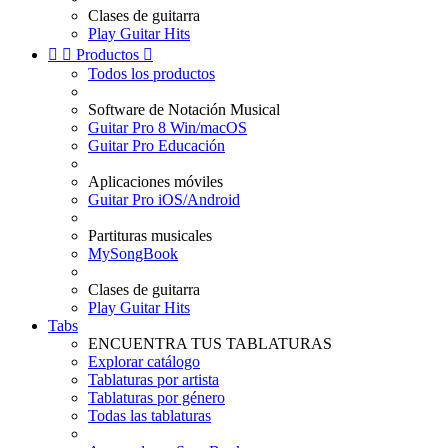
Clases de guitarra
Play Guitar Hits


Productos

Todos los productos
Software de Notación Musical
Guitar Pro 8 Win/macOS
Guitar Pro Educación
Aplicaciones móviles
Guitar Pro iOS/Android
Partituras musicales
MySongBook
Clases de guitarra
Play Guitar Hits
Tabs
ENCUENTRA TUS TABLATURAS
Explorar catálogo
Tablaturas por artista
Tablaturas por género
Todas las tablaturas