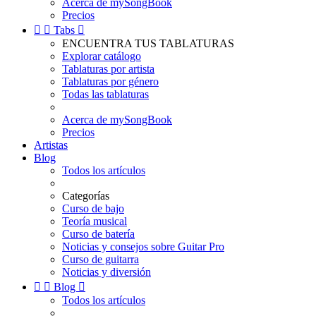
Acerca de mySongBook
Precios


Tabs

ENCUENTRA TUS TABLATURAS
Explorar catálogo
Tablaturas por artista
Tablaturas por género
Todas las tablaturas
Acerca de mySongBook
Precios
Artistas
Blog
Todos los artículos
Categorías
Curso de bajo
Teoría musical
Curso de batería
Noticias y consejos sobre Guitar Pro
Curso de guitarra
Noticias y diversión


Blog

Todos los artículos