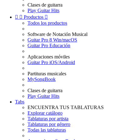
Clases de guitarra
Play Guitar Hits


Productos

Todos los productos
Software de Notación Musical
Guitar Pro 8 Win/macOS
Guitar Pro Educación
Aplicaciones móviles
Guitar Pro iOS/Android
Partituras musicales
MySongBook
Clases de guitarra
Play Guitar Hits
Tabs
ENCUENTRA TUS TABLATURAS
Explorar catálogo
Tablaturas por artista
Tablaturas por género
Todas las tablaturas