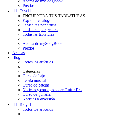
Acerca de mySongBook
Precios


Tabs

ENCUENTRA TUS TABLATURAS
Explorar catálogo
Tablaturas por artista
Tablaturas por género
Todas las tablaturas
Acerca de mySongBook
Precios
Artistas
Blog
Todos los artículos
Categorías
Curso de bajo
Teoría musical
Curso de batería
Noticias y consejos sobre Guitar Pro
Curso de guitarra
Noticias y diversión


Blog

Todos los artículos