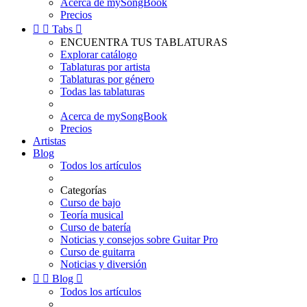
Acerca de mySongBook
Precios


Tabs

ENCUENTRA TUS TABLATURAS
Explorar catálogo
Tablaturas por artista
Tablaturas por género
Todas las tablaturas
Acerca de mySongBook
Precios
Artistas
Blog
Todos los artículos
Categorías
Curso de bajo
Teoría musical
Curso de batería
Noticias y consejos sobre Guitar Pro
Curso de guitarra
Noticias y diversión


Blog

Todos los artículos