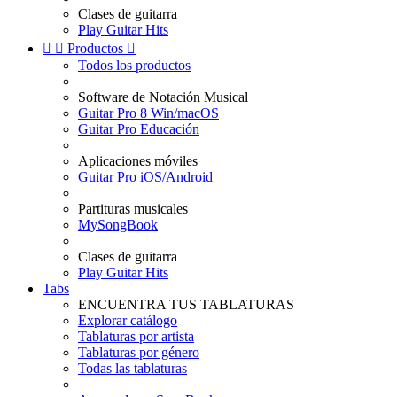
Clases de guitarra
Play Guitar Hits


Productos

Todos los productos
Software de Notación Musical
Guitar Pro 8 Win/macOS
Guitar Pro Educación
Aplicaciones móviles
Guitar Pro iOS/Android
Partituras musicales
MySongBook
Clases de guitarra
Play Guitar Hits
Tabs
ENCUENTRA TUS TABLATURAS
Explorar catálogo
Tablaturas por artista
Tablaturas por género
Todas las tablaturas