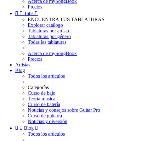
Acerca de mySongBook
Precios


Tabs

ENCUENTRA TUS TABLATURAS
Explorar catálogo
Tablaturas por artista
Tablaturas por género
Todas las tablaturas
Acerca de mySongBook
Precios
Artistas
Blog
Todos los artículos
Categorías
Curso de bajo
Teoría musical
Curso de batería
Noticias y consejos sobre Guitar Pro
Curso de guitarra
Noticias y diversión


Blog

Todos los artículos