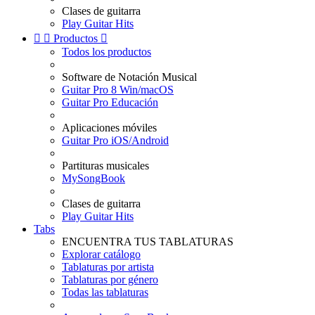
Clases de guitarra
Play Guitar Hits


Productos

Todos los productos
Software de Notación Musical
Guitar Pro 8 Win/macOS
Guitar Pro Educación
Aplicaciones móviles
Guitar Pro iOS/Android
Partituras musicales
MySongBook
Clases de guitarra
Play Guitar Hits
Tabs
ENCUENTRA TUS TABLATURAS
Explorar catálogo
Tablaturas por artista
Tablaturas por género
Todas las tablaturas