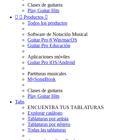
Clases de guitarra
Play Guitar Hits


Productos

Todos los productos
Software de Notación Musical
Guitar Pro 8 Win/macOS
Guitar Pro Educación
Aplicaciones móviles
Guitar Pro iOS/Android
Partituras musicales
MySongBook
Clases de guitarra
Play Guitar Hits
Tabs
ENCUENTRA TUS TABLATURAS
Explorar catálogo
Tablaturas por artista
Tablaturas por género
Todas las tablaturas