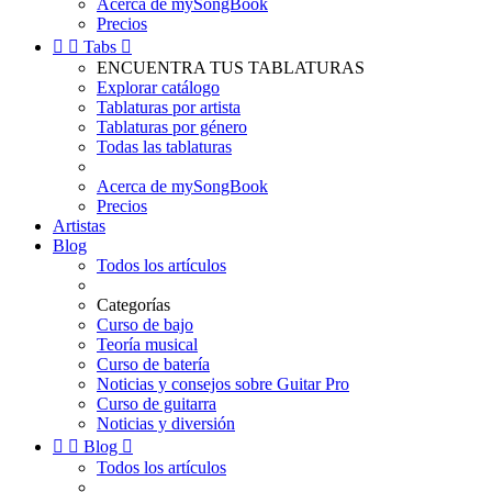
Acerca de mySongBook
Precios


Tabs

ENCUENTRA TUS TABLATURAS
Explorar catálogo
Tablaturas por artista
Tablaturas por género
Todas las tablaturas
Acerca de mySongBook
Precios
Artistas
Blog
Todos los artículos
Categorías
Curso de bajo
Teoría musical
Curso de batería
Noticias y consejos sobre Guitar Pro
Curso de guitarra
Noticias y diversión


Blog

Todos los artículos