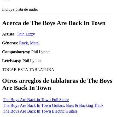
Incluye pista de audio
Acerca de
The Boys Are Back In Town
Artista:
Thin Lizzy
Géneros:
Rock
,
Metal
Compositor(es):
Phil Lynott
Letrista(s):
Phil Lynott
TOCAR ESTA TABLATURA
Otros arreglos de tablaturas de
The Boys
Are Back In Town
The Boys Are Back in Town Full Score
The Boys Are Back In Town Guitars, Bass & Backing Track
The Boys Are Back In Town Electric Guitars