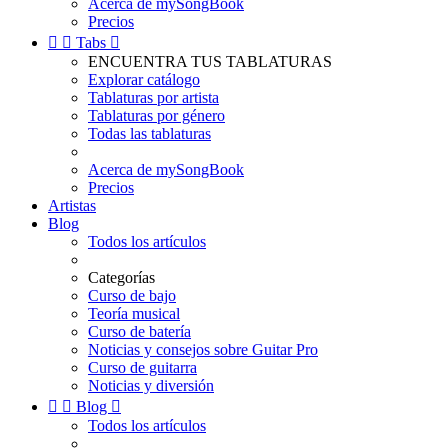
Acerca de mySongBook
Precios


Tabs

ENCUENTRA TUS TABLATURAS
Explorar catálogo
Tablaturas por artista
Tablaturas por género
Todas las tablaturas
Acerca de mySongBook
Precios
Artistas
Blog
Todos los artículos
Categorías
Curso de bajo
Teoría musical
Curso de batería
Noticias y consejos sobre Guitar Pro
Curso de guitarra
Noticias y diversión


Blog

Todos los artículos