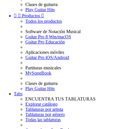
Clases de guitarra
Play Guitar Hits


Productos

Todos los productos
Software de Notación Musical
Guitar Pro 8 Win/macOS
Guitar Pro Educación
Aplicaciones móviles
Guitar Pro iOS/Android
Partituras musicales
MySongBook
Clases de guitarra
Play Guitar Hits
Tabs
ENCUENTRA TUS TABLATURAS
Explorar catálogo
Tablaturas por artista
Tablaturas por género
Todas las tablaturas