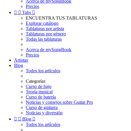
Acerca de mySongBook
Precios


Tabs

ENCUENTRA TUS TABLATURAS
Explorar catálogo
Tablaturas por artista
Tablaturas por género
Todas las tablaturas
Acerca de mySongBook
Precios
Artistas
Blog
Todos los artículos
Categorías
Curso de bajo
Teoría musical
Curso de batería
Noticias y consejos sobre Guitar Pro
Curso de guitarra
Noticias y diversión


Blog

Todos los artículos