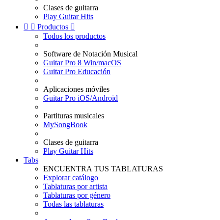
Clases de guitarra
Play Guitar Hits


Productos

Todos los productos
Software de Notación Musical
Guitar Pro 8 Win/macOS
Guitar Pro Educación
Aplicaciones móviles
Guitar Pro iOS/Android
Partituras musicales
MySongBook
Clases de guitarra
Play Guitar Hits
Tabs
ENCUENTRA TUS TABLATURAS
Explorar catálogo
Tablaturas por artista
Tablaturas por género
Todas las tablaturas