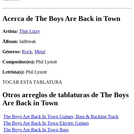
Acerca de
The Boys Are Back in Town
Artista:
Thin Lizzy
Álbum:
Jailbreak
Géneros:
Rock
,
Metal
Compositor(es):
Phil Lynott
Letrista(s):
Phil Lynott
TOCAR ESTA TABLATURA
Otros arreglos de tablaturas de
The Boys
Are Back in Town
The Boys Are Back In Town Guitars, Bass & Backing Track
The Boys Are Back In Town Electric Guitars
The Boys Are Back In Town Bass