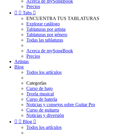
Acerca de mySongBook
Precios


Tabs

ENCUENTRA TUS TABLATURAS
Explorar catálogo
Tablaturas por artista
Tablaturas por género
Todas las tablaturas
Acerca de mySongBook
Precios
Artistas
Blog
Todos los artículos
Categorías
Curso de bajo
Teoría musical
Curso de batería
Noticias y consejos sobre Guitar Pro
Curso de guitarra
Noticias y diversión


Blog

Todos los artículos