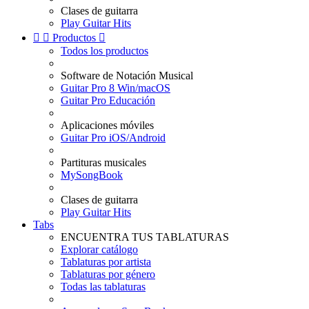
Clases de guitarra
Play Guitar Hits


Productos

Todos los productos
Software de Notación Musical
Guitar Pro 8 Win/macOS
Guitar Pro Educación
Aplicaciones móviles
Guitar Pro iOS/Android
Partituras musicales
MySongBook
Clases de guitarra
Play Guitar Hits
Tabs
ENCUENTRA TUS TABLATURAS
Explorar catálogo
Tablaturas por artista
Tablaturas por género
Todas las tablaturas