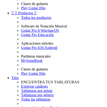
Clases de guitarra
Play Guitar Hits


Productos

Todos los productos
Software de Notación Musical
Guitar Pro 8 Win/macOS
Guitar Pro Educación
Aplicaciones móviles
Guitar Pro iOS/Android
Partituras musicales
MySongBook
Clases de guitarra
Play Guitar Hits
Tabs
ENCUENTRA TUS TABLATURAS
Explorar catálogo
Tablaturas por artista
Tablaturas por género
Todas las tablaturas