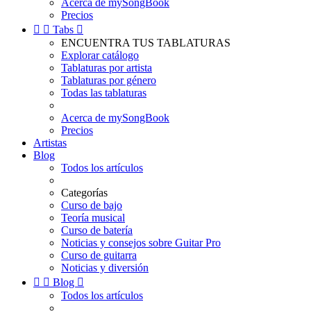
Acerca de mySongBook
Precios


Tabs

ENCUENTRA TUS TABLATURAS
Explorar catálogo
Tablaturas por artista
Tablaturas por género
Todas las tablaturas
Acerca de mySongBook
Precios
Artistas
Blog
Todos los artículos
Categorías
Curso de bajo
Teoría musical
Curso de batería
Noticias y consejos sobre Guitar Pro
Curso de guitarra
Noticias y diversión


Blog

Todos los artículos