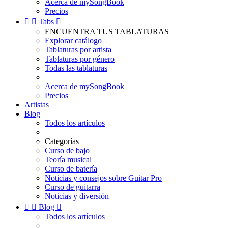
Acerca de mySongBook
Precios


Tabs

ENCUENTRA TUS TABLATURAS
Explorar catálogo
Tablaturas por artista
Tablaturas por género
Todas las tablaturas
Acerca de mySongBook
Precios
Artistas
Blog
Todos los artículos
Categorías
Curso de bajo
Teoría musical
Curso de batería
Noticias y consejos sobre Guitar Pro
Curso de guitarra
Noticias y diversión


Blog

Todos los artículos