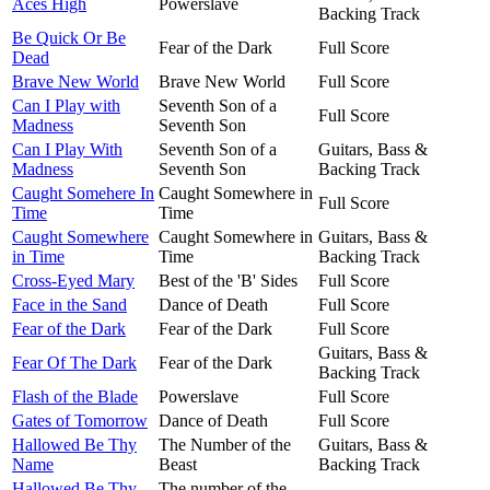
Aces High
Powerslave
Backing Track
Be Quick Or Be
Fear of the Dark
Full Score
Dead
Brave New World
Brave New World
Full Score
Can I Play with
Seventh Son of a
Full Score
Madness
Seventh Son
Can I Play With
Seventh Son of a
Guitars, Bass &
Madness
Seventh Son
Backing Track
Caught Somehere In
Caught Somewhere in
Full Score
Time
Time
Caught Somewhere
Caught Somewhere in
Guitars, Bass &
in Time
Time
Backing Track
Cross-Eyed Mary
Best of the 'B' Sides
Full Score
Face in the Sand
Dance of Death
Full Score
Fear of the Dark
Fear of the Dark
Full Score
Guitars, Bass &
Fear Of The Dark
Fear of the Dark
Backing Track
Flash of the Blade
Powerslave
Full Score
Gates of Tomorrow
Dance of Death
Full Score
Hallowed Be Thy
The Number of the
Guitars, Bass &
Name
Beast
Backing Track
Hallowed Be Thy
The number of the