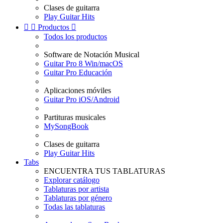
Clases de guitarra
Play Guitar Hits


Productos

Todos los productos
Software de Notación Musical
Guitar Pro 8 Win/macOS
Guitar Pro Educación
Aplicaciones móviles
Guitar Pro iOS/Android
Partituras musicales
MySongBook
Clases de guitarra
Play Guitar Hits
Tabs
ENCUENTRA TUS TABLATURAS
Explorar catálogo
Tablaturas por artista
Tablaturas por género
Todas las tablaturas