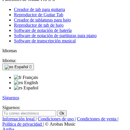
Creador de tab para guitarra
Reproductor de Guitar Tab
Creador de tablaturas para bajo
Reproductor de tab de bajo
Software de notación de batería
Software de notación de partituras para piano
Software de transcripción musical
Idiomas
Idioma:
Español

Français
English
Español
Síguenos
Síguenos:
Información legal
|
Condiciones de uso
|
Condiciones de venta
|
Política de privacidad
| © Arobas Music
Arriba