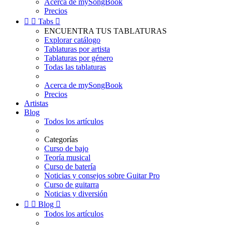
Acerca de mySongBook
Precios


Tabs

ENCUENTRA TUS TABLATURAS
Explorar catálogo
Tablaturas por artista
Tablaturas por género
Todas las tablaturas
Acerca de mySongBook
Precios
Artistas
Blog
Todos los artículos
Categorías
Curso de bajo
Teoría musical
Curso de batería
Noticias y consejos sobre Guitar Pro
Curso de guitarra
Noticias y diversión


Blog

Todos los artículos