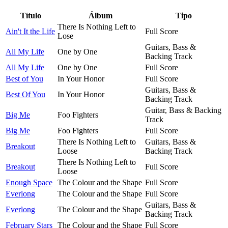
Título
Álbum
Tipo
There Is Nothing Left to
Ain't It the Life
Full Score
Lose
Guitars, Bass &
All My Life
One by One
Backing Track
All My Life
One by One
Full Score
Best of You
In Your Honor
Full Score
Guitars, Bass &
Best Of You
In Your Honor
Backing Track
Guitar, Bass & Backing
Big Me
Foo Fighters
Track
Big Me
Foo Fighters
Full Score
There Is Nothing Left to
Guitars, Bass &
Breakout
Loose
Backing Track
There Is Nothing Left to
Breakout
Full Score
Loose
Enough Space
The Colour and the Shape
Full Score
Everlong
The Colour and the Shape
Full Score
Guitars, Bass &
Everlong
The Colour and the Shape
Backing Track
February Stars
The Colour and the Shape
Full Score