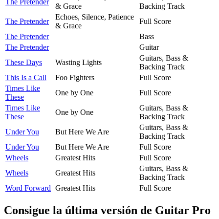
The Pretender
& Grace
Backing Track
Echoes, Silence, Patience
The Pretender
Full Score
& Grace
The Pretender
Bass
The Pretender
Guitar
Guitars, Bass &
These Days
Wasting Lights
Backing Track
This Is a Call
Foo Fighters
Full Score
Times Like
One by One
Full Score
These
Times Like
Guitars, Bass &
One by One
These
Backing Track
Guitars, Bass &
Under You
But Here We Are
Backing Track
Under You
But Here We Are
Full Score
Wheels
Greatest Hits
Full Score
Guitars, Bass &
Wheels
Greatest Hits
Backing Track
Word Forward
Greatest Hits
Full Score
Consigue la última versión de Guitar Pro