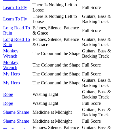
There Is Nothing Left to
Learn To Fly
Full Score
Loose
There Is Nothing Left to
Guitars, Bass &
Learn To Fly
Loose
Backing Track
Long Road To
Echoes, Silence, Patience
Full Score
Ruin
& Grace
Long Road To
Echoes, Silence, Patience
Guitars, Bass &
Ruin
& Grace
Backing Track
Monkey
Guitars, Bass &
The Colour and the Shape
Wrench
Backing Track
Monkey
The Colour and the Shape
Full Score
Wrench
My Hero
The Colour and the Shape
Full Score
Guitars, Bass &
My Hero
The Colour and the Shape
Backing Track
Guitars, Bass &
Rope
Wasting Light
Backing Track
Rope
Wasting Light
Full Score
Guitars, Bass &
Shame Shame
Medicine at Midnight
Backing Track
Shame Shame
Medicine at Midnight
Full Score
Echoes, Silence, Patience
Guitars, Bass &