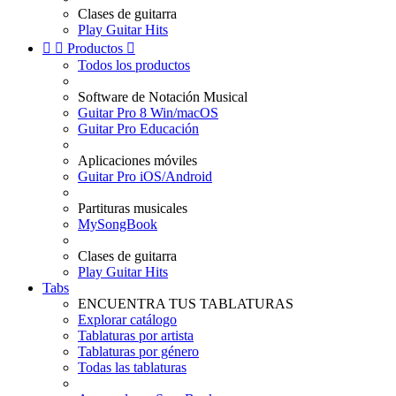
Clases de guitarra
Play Guitar Hits


Productos

Todos los productos
Software de Notación Musical
Guitar Pro 8 Win/macOS
Guitar Pro Educación
Aplicaciones móviles
Guitar Pro iOS/Android
Partituras musicales
MySongBook
Clases de guitarra
Play Guitar Hits
Tabs
ENCUENTRA TUS TABLATURAS
Explorar catálogo
Tablaturas por artista
Tablaturas por género
Todas las tablaturas