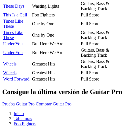
Guitars, Bass &
These Days
Wasting Lights
Backing Track
This Is a Call
Foo Fighters
Full Score
Times Like
One by One
Full Score
These
Times Like
Guitars, Bass &
One by One
These
Backing Track
Under You
But Here We Are
Full Score
Guitars, Bass &
Under You
But Here We Are
Backing Track
Guitars, Bass &
Wheels
Greatest Hits
Backing Track
Wheels
Greatest Hits
Full Score
Word Forward
Greatest Hits
Full Score
Consigue la última versión de Guitar Pro
Prueba Guitar Pro
Comprar Guitar Pro
Inicio
Tablaturas
Foo Fighters