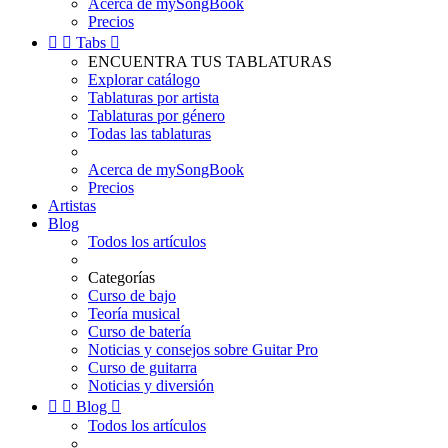
Acerca de mySongBook
Precios


Tabs

ENCUENTRA TUS TABLATURAS
Explorar catálogo
Tablaturas por artista
Tablaturas por género
Todas las tablaturas
Acerca de mySongBook
Precios
Artistas
Blog
Todos los artículos
Categorías
Curso de bajo
Teoría musical
Curso de batería
Noticias y consejos sobre Guitar Pro
Curso de guitarra
Noticias y diversión


Blog

Todos los artículos