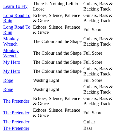
There Is Nothing Left to
Guitars, Bass &
Learn To Fly
Loose
Backing Track
Long Road To
Echoes, Silence, Patience
Guitars, Bass &
Ruin
& Grace
Backing Track
Long Road To
Echoes, Silence, Patience
Full Score
Ruin
& Grace
Monkey
Guitars, Bass &
The Colour and the Shape
Wrench
Backing Track
Monkey
The Colour and the Shape
Full Score
Wrench
My Hero
The Colour and the Shape
Full Score
Guitars, Bass &
My Hero
The Colour and the Shape
Backing Track
Rope
Wasting Light
Full Score
Guitars, Bass &
Rope
Wasting Light
Backing Track
Echoes, Silence, Patience
Guitars, Bass &
The Pretender
& Grace
Backing Track
Echoes, Silence, Patience
The Pretender
Full Score
& Grace
The Pretender
Guitar
The Pretender
Bass