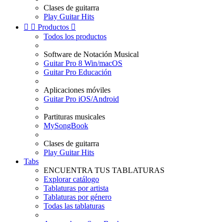
Clases de guitarra
Play Guitar Hits


Productos

Todos los productos
Software de Notación Musical
Guitar Pro 8 Win/macOS
Guitar Pro Educación
Aplicaciones móviles
Guitar Pro iOS/Android
Partituras musicales
MySongBook
Clases de guitarra
Play Guitar Hits
Tabs
ENCUENTRA TUS TABLATURAS
Explorar catálogo
Tablaturas por artista
Tablaturas por género
Todas las tablaturas