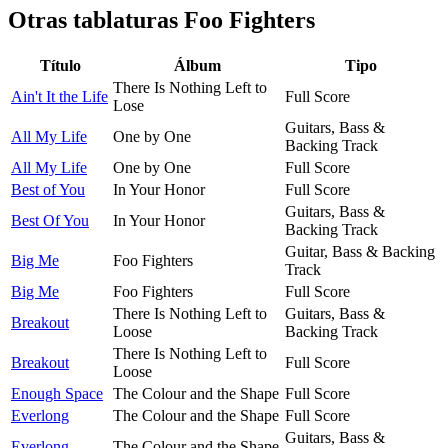
Otras tablaturas
Foo Fighters
Título
Álbum
Tipo
There Is Nothing Left to
Ain't It the Life
Full Score
Lose
Guitars, Bass &
All My Life
One by One
Backing Track
All My Life
One by One
Full Score
Best of You
In Your Honor
Full Score
Guitars, Bass &
Best Of You
In Your Honor
Backing Track
Guitar, Bass & Backing
Big Me
Foo Fighters
Track
Big Me
Foo Fighters
Full Score
There Is Nothing Left to
Guitars, Bass &
Breakout
Loose
Backing Track
There Is Nothing Left to
Breakout
Full Score
Loose
Enough Space
The Colour and the Shape
Full Score
Everlong
The Colour and the Shape
Full Score
Guitars, Bass &
Everlong
The Colour and the Shape