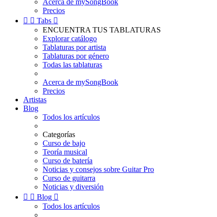
Acerca de mySongBook
Precios


Tabs

ENCUENTRA TUS TABLATURAS
Explorar catálogo
Tablaturas por artista
Tablaturas por género
Todas las tablaturas
Acerca de mySongBook
Precios
Artistas
Blog
Todos los artículos
Categorías
Curso de bajo
Teoría musical
Curso de batería
Noticias y consejos sobre Guitar Pro
Curso de guitarra
Noticias y diversión


Blog

Todos los artículos