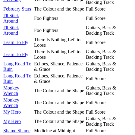
Backing Track
February Stars
The Colour and the Shape
Full Score
I'll Stick
Foo Fighters
Full Score
Around
I'll Stick
Guitars, Bass &
Foo Fighters
Around
Backing Track
There Is Nothing Left to
Learn To Fly
Full Score
Loose
There Is Nothing Left to
Guitars, Bass &
Learn To Fly
Loose
Backing Track
Long Road To
Echoes, Silence, Patience
Guitars, Bass &
Ruin
& Grace
Backing Track
Long Road To
Echoes, Silence, Patience
Full Score
Ruin
& Grace
Monkey
Guitars, Bass &
The Colour and the Shape
Wrench
Backing Track
Monkey
The Colour and the Shape
Full Score
Wrench
My Hero
The Colour and the Shape
Full Score
Guitars, Bass &
My Hero
The Colour and the Shape
Backing Track
Shame Shame
Medicine at Midnight
Full Score