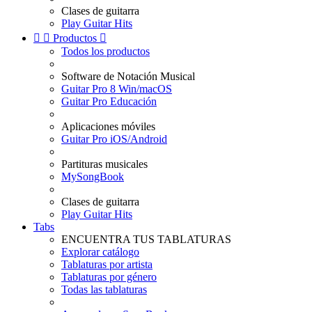
Clases de guitarra
Play Guitar Hits


Productos

Todos los productos
Software de Notación Musical
Guitar Pro 8 Win/macOS
Guitar Pro Educación
Aplicaciones móviles
Guitar Pro iOS/Android
Partituras musicales
MySongBook
Clases de guitarra
Play Guitar Hits
Tabs
ENCUENTRA TUS TABLATURAS
Explorar catálogo
Tablaturas por artista
Tablaturas por género
Todas las tablaturas