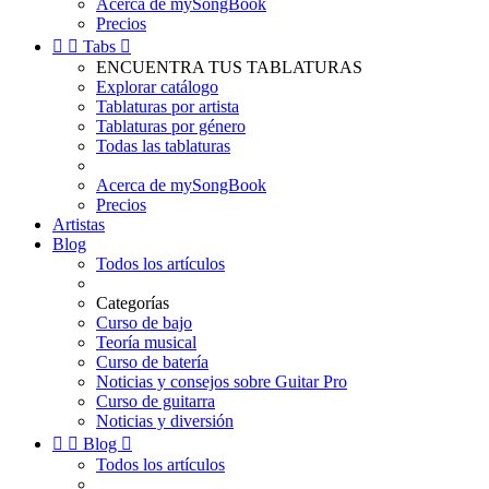
Acerca de mySongBook
Precios


Tabs

ENCUENTRA TUS TABLATURAS
Explorar catálogo
Tablaturas por artista
Tablaturas por género
Todas las tablaturas
Acerca de mySongBook
Precios
Artistas
Blog
Todos los artículos
Categorías
Curso de bajo
Teoría musical
Curso de batería
Noticias y consejos sobre Guitar Pro
Curso de guitarra
Noticias y diversión


Blog

Todos los artículos