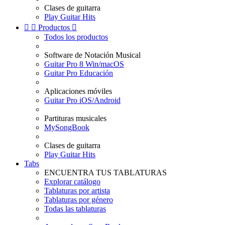
Clases de guitarra
Play Guitar Hits


Productos

Todos los productos
Software de Notación Musical
Guitar Pro 8 Win/macOS
Guitar Pro Educación
Aplicaciones móviles
Guitar Pro iOS/Android
Partituras musicales
MySongBook
Clases de guitarra
Play Guitar Hits
Tabs
ENCUENTRA TUS TABLATURAS
Explorar catálogo
Tablaturas por artista
Tablaturas por género
Todas las tablaturas