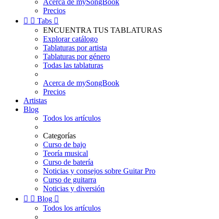
Acerca de mySongBook
Precios


Tabs

ENCUENTRA TUS TABLATURAS
Explorar catálogo
Tablaturas por artista
Tablaturas por género
Todas las tablaturas
Acerca de mySongBook
Precios
Artistas
Blog
Todos los artículos
Categorías
Curso de bajo
Teoría musical
Curso de batería
Noticias y consejos sobre Guitar Pro
Curso de guitarra
Noticias y diversión


Blog

Todos los artículos