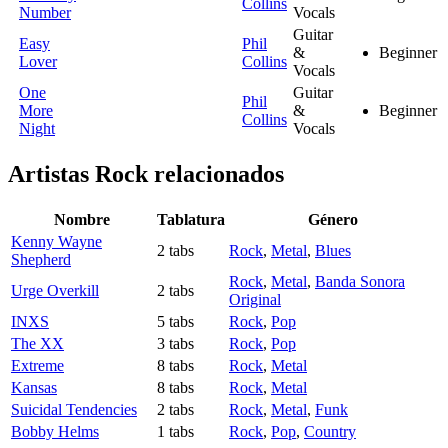
Collins
Number
Vocals
Guitar
Easy
Phil
&
Beginner
Lover
Collins
Vocals
One
Guitar
Phil
More
&
Beginner
Collins
Night
Vocals
Artistas Rock
relacionados
Nombre
Tablatura
Género
Kenny Wayne
2 tabs
Rock
,
Metal
,
Blues
Shepherd
Rock
,
Metal
,
Banda Sonora
Urge Overkill
2 tabs
Original
INXS
5 tabs
Rock
,
Pop
The XX
3 tabs
Rock
,
Pop
Extreme
8 tabs
Rock
,
Metal
Kansas
8 tabs
Rock
,
Metal
Suicidal Tendencies
2 tabs
Rock
,
Metal
,
Funk
Bobby Helms
1 tabs
Rock
,
Pop
,
Country