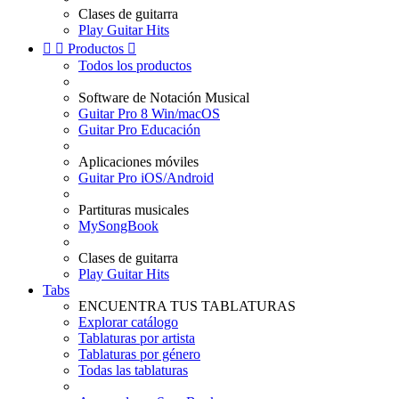
Clases de guitarra
Play Guitar Hits


Productos

Todos los productos
Software de Notación Musical
Guitar Pro 8 Win/macOS
Guitar Pro Educación
Aplicaciones móviles
Guitar Pro iOS/Android
Partituras musicales
MySongBook
Clases de guitarra
Play Guitar Hits
Tabs
ENCUENTRA TUS TABLATURAS
Explorar catálogo
Tablaturas por artista
Tablaturas por género
Todas las tablaturas