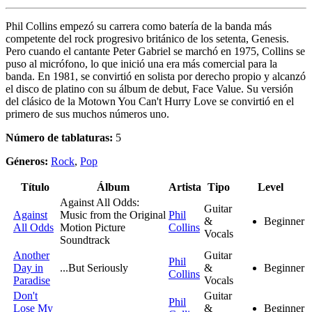
Phil Collins empezó su carrera como batería de la banda más
competente del rock progresivo británico de los setenta, Genesis.
Pero cuando el cantante Peter Gabriel se marchó en 1975, Collins se
puso al micrófono, lo que inició una era más comercial para la
banda. En 1981, se convirtió en solista por derecho propio y alcanzó
el disco de platino con su álbum de debut, Face Value. Su versión
del clásico de la Motown You Can't Hurry Love se convirtió en el
primero de sus muchos números uno.
Número de tablaturas:
5
Géneros:
Rock
,
Pop
Título
Álbum
Artista
Tipo
Level
Against All Odds:
Guitar
Against
Music from the Original
Phil
&
Beginner
All Odds
Motion Picture
Collins
Vocals
Soundtrack
Another
Guitar
Phil
Day in
...But Seriously
&
Beginner
Collins
Paradise
Vocals
Don't
Guitar
Phil
Lose My
&
Beginner