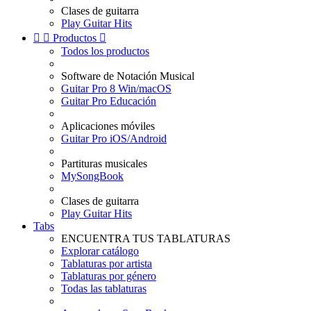
Clases de guitarra
Play Guitar Hits


Productos

Todos los productos
Software de Notación Musical
Guitar Pro 8 Win/macOS
Guitar Pro Educación
Aplicaciones móviles
Guitar Pro iOS/Android
Partituras musicales
MySongBook
Clases de guitarra
Play Guitar Hits
Tabs
ENCUENTRA TUS TABLATURAS
Explorar catálogo
Tablaturas por artista
Tablaturas por género
Todas las tablaturas