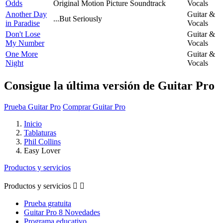
Odds
Original Motion Picture Soundtrack
Vocals
Another Day
Guitar &
...But Seriously
in Paradise
Vocals
Don't Lose
Guitar &
My Number
Vocals
One More
Guitar &
Night
Vocals
Consigue la última versión de Guitar Pro
Prueba Guitar Pro
Comprar Guitar Pro
Inicio
Tablaturas
Phil Collins
Easy Lover
Productos y servicios
Productos y servicios


Prueba gratuita
Guitar Pro 8 Novedades
Programa educativo