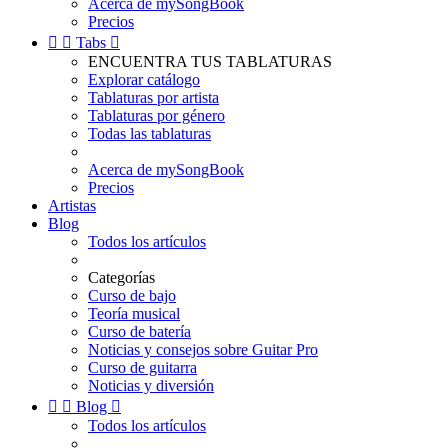
Acerca de mySongBook
Precios


Tabs

ENCUENTRA TUS TABLATURAS
Explorar catálogo
Tablaturas por artista
Tablaturas por género
Todas las tablaturas
Acerca de mySongBook
Precios
Artistas
Blog
Todos los artículos
Categorías
Curso de bajo
Teoría musical
Curso de batería
Noticias y consejos sobre Guitar Pro
Curso de guitarra
Noticias y diversión


Blog

Todos los artículos