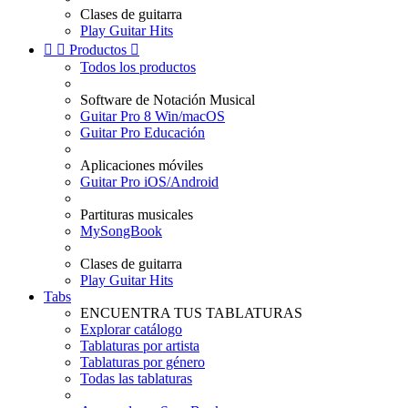
Clases de guitarra
Play Guitar Hits


Productos

Todos los productos
Software de Notación Musical
Guitar Pro 8 Win/macOS
Guitar Pro Educación
Aplicaciones móviles
Guitar Pro iOS/Android
Partituras musicales
MySongBook
Clases de guitarra
Play Guitar Hits
Tabs
ENCUENTRA TUS TABLATURAS
Explorar catálogo
Tablaturas por artista
Tablaturas por género
Todas las tablaturas