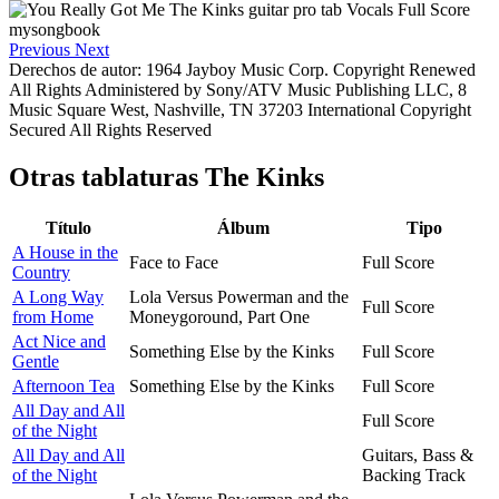
Previous
Next
Derechos de autor: 1964 Jayboy Music Corp. Copyright Renewed
All Rights Administered by Sony/ATV Music Publishing LLC, 8
Music Square West, Nashville, TN 37203 International Copyright
Secured All Rights Reserved
Otras tablaturas
The Kinks
Título
Álbum
Tipo
A House in the
Face to Face
Full Score
Country
A Long Way
Lola Versus Powerman and the
Full Score
from Home
Moneygoround, Part One
Act Nice and
Something Else by the Kinks
Full Score
Gentle
Afternoon Tea
Something Else by the Kinks
Full Score
All Day and All
Full Score
of the Night
All Day and All
Guitars, Bass &
of the Night
Backing Track