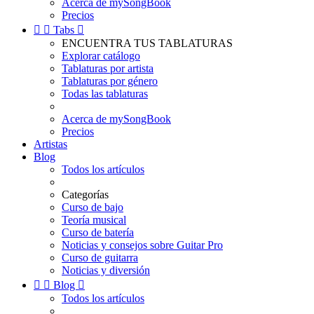
Acerca de mySongBook
Precios


Tabs

ENCUENTRA TUS TABLATURAS
Explorar catálogo
Tablaturas por artista
Tablaturas por género
Todas las tablaturas
Acerca de mySongBook
Precios
Artistas
Blog
Todos los artículos
Categorías
Curso de bajo
Teoría musical
Curso de batería
Noticias y consejos sobre Guitar Pro
Curso de guitarra
Noticias y diversión


Blog

Todos los artículos