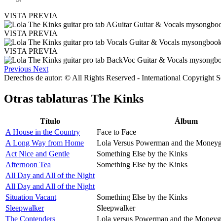
VISTA PREVIA
VISTA PREVIA
VISTA PREVIA
Previous
Next
Derechos de autor: © All Rights Reserved - International Copyright 
Otras tablaturas
The Kinks
Título
Álbum
A House in the Country
Face to Face
A Long Way from Home
Lola Versus Powerman and the Moneyg
Act Nice and Gentle
Something Else by the Kinks
Afternoon Tea
Something Else by the Kinks
All Day and All of the Night
All Day and All of the Night
Situation Vacant
Something Else by the Kinks
Sleepwalker
Sleepwalker
The Contenders
Lola versus Powerman and the Moneyg