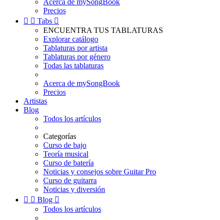
Acerca de mySongBook
Precios


Tabs

ENCUENTRA TUS TABLATURAS
Explorar catálogo
Tablaturas por artista
Tablaturas por género
Todas las tablaturas
Acerca de mySongBook
Precios
Artistas
Blog
Todos los artículos
Categorías
Curso de bajo
Teoría musical
Curso de batería
Noticias y consejos sobre Guitar Pro
Curso de guitarra
Noticias y diversión


Blog

Todos los artículos