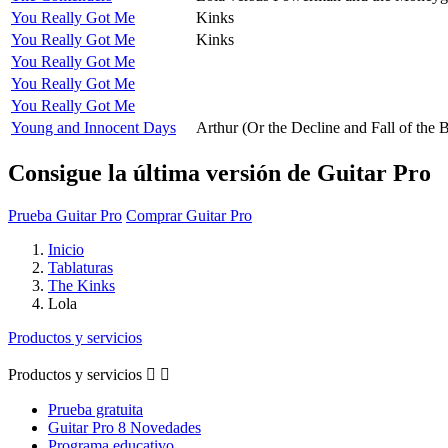
You Really Got Me
Kinks
You Really Got Me
Kinks
You Really Got Me
You Really Got Me
You Really Got Me
Young and Innocent Days
Arthur (Or the Decline and Fall of the B
Consigue la última versión de Guitar Pro
Prueba Guitar Pro
Comprar Guitar Pro
Inicio
Tablaturas
The Kinks
Lola
Productos y servicios
Productos y servicios


Prueba gratuita
Guitar Pro 8 Novedades
Programa educativo