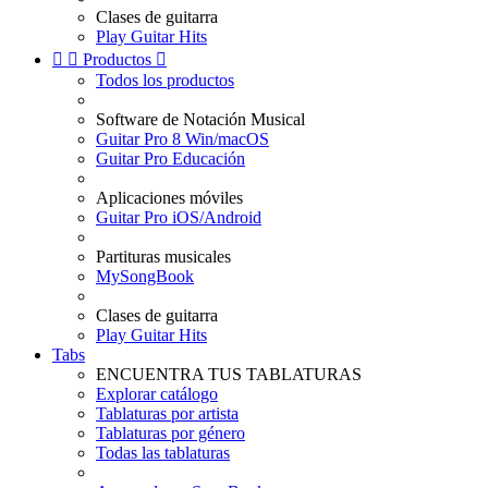
Clases de guitarra
Play Guitar Hits


Productos

Todos los productos
Software de Notación Musical
Guitar Pro 8 Win/macOS
Guitar Pro Educación
Aplicaciones móviles
Guitar Pro iOS/Android
Partituras musicales
MySongBook
Clases de guitarra
Play Guitar Hits
Tabs
ENCUENTRA TUS TABLATURAS
Explorar catálogo
Tablaturas por artista
Tablaturas por género
Todas las tablaturas