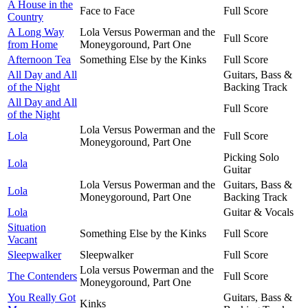
A House in the
Face to Face
Full Score
Country
A Long Way
Lola Versus Powerman and the
Full Score
from Home
Moneygoround, Part One
Afternoon Tea
Something Else by the Kinks
Full Score
All Day and All
Guitars, Bass &
of the Night
Backing Track
All Day and All
Full Score
of the Night
Lola Versus Powerman and the
Lola
Full Score
Moneygoround, Part One
Picking Solo
Lola
Guitar
Lola Versus Powerman and the
Guitars, Bass &
Lola
Moneygoround, Part One
Backing Track
Lola
Guitar & Vocals
Situation
Something Else by the Kinks
Full Score
Vacant
Sleepwalker
Sleepwalker
Full Score
Lola versus Powerman and the
The Contenders
Full Score
Moneygoround, Part One
You Really Got
Guitars, Bass &
Kinks