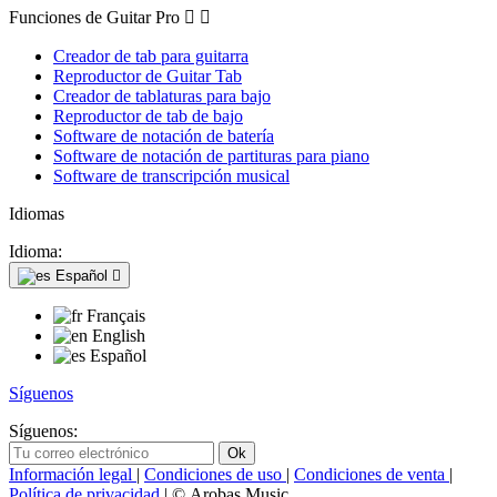
Funciones de Guitar Pro


Creador de tab para guitarra
Reproductor de Guitar Tab
Creador de tablaturas para bajo
Reproductor de tab de bajo
Software de notación de batería
Software de notación de partituras para piano
Software de transcripción musical
Idiomas
Idioma:
Español

Français
English
Español
Síguenos
Síguenos:
Información legal
|
Condiciones de uso
|
Condiciones de venta
|
Política de privacidad
| © Arobas Music