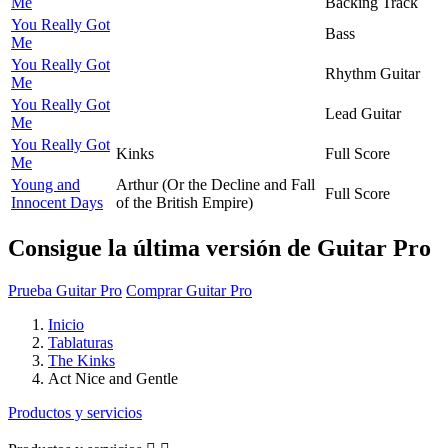
Me
Backing Track
You Really Got
Bass
Me
You Really Got
Rhythm Guitar
Me
You Really Got
Lead Guitar
Me
You Really Got
Kinks
Full Score
Me
Young and
Arthur (Or the Decline and Fall
Full Score
Innocent Days
of the British Empire)
Consigue la última versión de Guitar Pro
Prueba Guitar Pro
Comprar Guitar Pro
Inicio
Tablaturas
The Kinks
Act Nice and Gentle
Productos y servicios