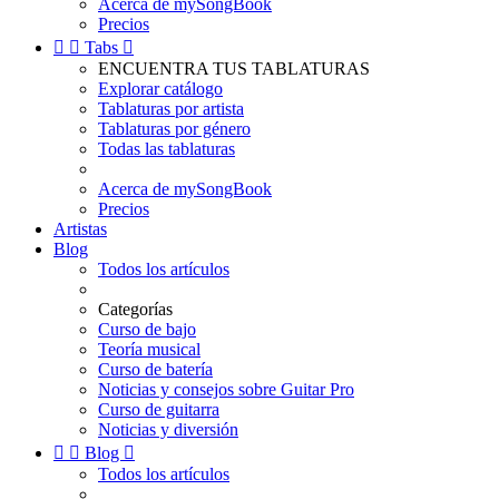
Acerca de mySongBook
Precios


Tabs

ENCUENTRA TUS TABLATURAS
Explorar catálogo
Tablaturas por artista
Tablaturas por género
Todas las tablaturas
Acerca de mySongBook
Precios
Artistas
Blog
Todos los artículos
Categorías
Curso de bajo
Teoría musical
Curso de batería
Noticias y consejos sobre Guitar Pro
Curso de guitarra
Noticias y diversión


Blog

Todos los artículos