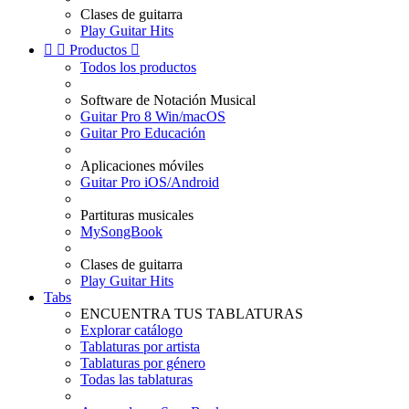
Clases de guitarra
Play Guitar Hits


Productos

Todos los productos
Software de Notación Musical
Guitar Pro 8 Win/macOS
Guitar Pro Educación
Aplicaciones móviles
Guitar Pro iOS/Android
Partituras musicales
MySongBook
Clases de guitarra
Play Guitar Hits
Tabs
ENCUENTRA TUS TABLATURAS
Explorar catálogo
Tablaturas por artista
Tablaturas por género
Todas las tablaturas