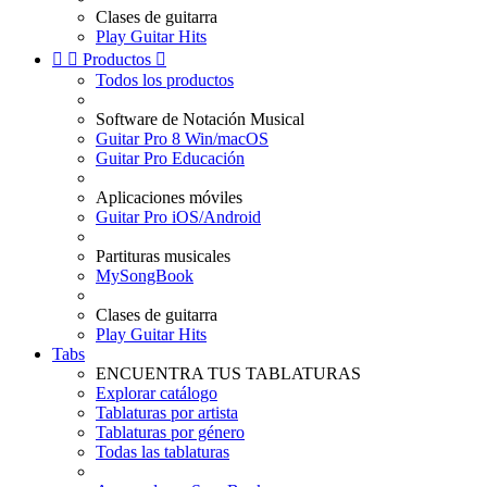
Clases de guitarra
Play Guitar Hits


Productos

Todos los productos
Software de Notación Musical
Guitar Pro 8 Win/macOS
Guitar Pro Educación
Aplicaciones móviles
Guitar Pro iOS/Android
Partituras musicales
MySongBook
Clases de guitarra
Play Guitar Hits
Tabs
ENCUENTRA TUS TABLATURAS
Explorar catálogo
Tablaturas por artista
Tablaturas por género
Todas las tablaturas