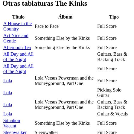
Otras tablaturas
The Kinks
Título
Álbum
Tipo
A House in the
Face to Face
Full Score
Country
Act Nice and
Something Else by the Kinks
Full Score
Gentle
Afternoon Tea
Something Else by the Kinks
Full Score
All Day and All
Guitars, Bass &
of the Night
Backing Track
All Day and All
Full Score
of the Night
Lola Versus Powerman and the
Lola
Full Score
Moneygoround, Part One
Picking Solo
Lola
Guitar
Lola Versus Powerman and the
Guitars, Bass &
Lola
Moneygoround, Part One
Backing Track
Lola
Guitar & Vocals
Situation
Something Else by the Kinks
Full Score
Vacant
Sleepwalker
Sleepwalker
Full Score