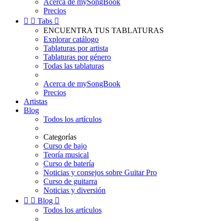
Acerca de mySongBook
Precios


Tabs

ENCUENTRA TUS TABLATURAS
Explorar catálogo
Tablaturas por artista
Tablaturas por género
Todas las tablaturas
Acerca de mySongBook
Precios
Artistas
Blog
Todos los artículos
Categorías
Curso de bajo
Teoría musical
Curso de batería
Noticias y consejos sobre Guitar Pro
Curso de guitarra
Noticias y diversión


Blog

Todos los artículos