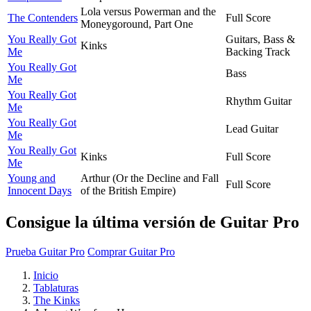
Lola versus Powerman and the
The Contenders
Full Score
Moneygoround, Part One
You Really Got
Guitars, Bass &
Kinks
Me
Backing Track
You Really Got
Bass
Me
You Really Got
Rhythm Guitar
Me
You Really Got
Lead Guitar
Me
You Really Got
Kinks
Full Score
Me
Young and
Arthur (Or the Decline and Fall
Full Score
Innocent Days
of the British Empire)
Consigue la última versión de Guitar Pro
Prueba Guitar Pro
Comprar Guitar Pro
Inicio
Tablaturas
The Kinks