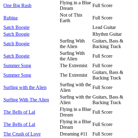
Flying in a Blue
One Big Rush
Full Score
Dream
Not of This
Rubina
Full Score
Earth
Satch Boogie
Lead Guitar
Satch Boogie
Rhythm Guitar
Surfing With
Guitars, Bass &
Satch Boogie
the Alien
Backing Track
Surfing With
Satch Boogie
Full Score
the Alien
Summer Song
The Extremist
Full Score
Guitars, Bass &
Summer Song
The Extremist
Backing Track
Surfing with the
Surfing with the Alien
Full Score
Alien
Surfing with the
Guitars, Bass &
Surfing With The Alien
Alien
Backing Track
Flying in a Blue
The Bells of Lal
Full Score
Dream
Flying in a Blue
The Bells of Lal
Full Score
Dream
The Crush of Love
Dreaming #11
Full Score