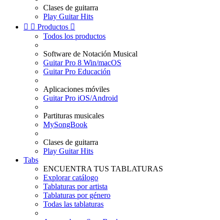
Clases de guitarra
Play Guitar Hits


Productos

Todos los productos
Software de Notación Musical
Guitar Pro 8 Win/macOS
Guitar Pro Educación
Aplicaciones móviles
Guitar Pro iOS/Android
Partituras musicales
MySongBook
Clases de guitarra
Play Guitar Hits
Tabs
ENCUENTRA TUS TABLATURAS
Explorar catálogo
Tablaturas por artista
Tablaturas por género
Todas las tablaturas