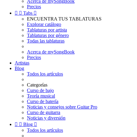
Acerca de mySongBook
Precios


Tabs

ENCUENTRA TUS TABLATURAS
Explorar catálogo
Tablaturas por artista
Tablaturas por género
Todas las tablaturas
Acerca de mySongBook
Precios
Artistas
Blog
Todos los artículos
Categorías
Curso de bajo
Teoría musical
Curso de batería
Noticias y consejos sobre Guitar Pro
Curso de guitarra
Noticias y diversión


Blog

Todos los artículos