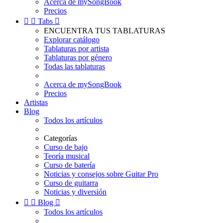
Acerca de mySongBook
Precios


Tabs

ENCUENTRA TUS TABLATURAS
Explorar catálogo
Tablaturas por artista
Tablaturas por género
Todas las tablaturas
Acerca de mySongBook
Precios
Artistas
Blog
Todos los artículos
Categorías
Curso de bajo
Teoría musical
Curso de batería
Noticias y consejos sobre Guitar Pro
Curso de guitarra
Noticias y diversión


Blog

Todos los artículos