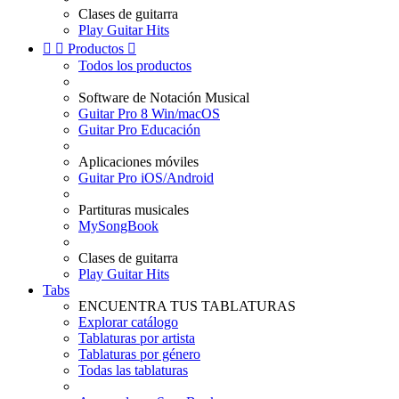
Clases de guitarra
Play Guitar Hits


Productos

Todos los productos
Software de Notación Musical
Guitar Pro 8 Win/macOS
Guitar Pro Educación
Aplicaciones móviles
Guitar Pro iOS/Android
Partituras musicales
MySongBook
Clases de guitarra
Play Guitar Hits
Tabs
ENCUENTRA TUS TABLATURAS
Explorar catálogo
Tablaturas por artista
Tablaturas por género
Todas las tablaturas