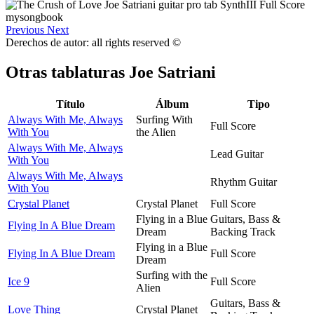
Previous
Next
Derechos de autor: all rights reserved ©
Otras tablaturas
Joe Satriani
Título
Álbum
Tipo
Always With Me, Always
Surfing With
Full Score
With You
the Alien
Always With Me, Always
Lead Guitar
With You
Always With Me, Always
Rhythm Guitar
With You
Crystal Planet
Crystal Planet
Full Score
Flying in a Blue
Guitars, Bass &
Flying In A Blue Dream
Dream
Backing Track
Flying in a Blue
Flying In A Blue Dream
Full Score
Dream
Surfing with the
Ice 9
Full Score
Alien
Guitars, Bass &
Love Thing
Crystal Planet