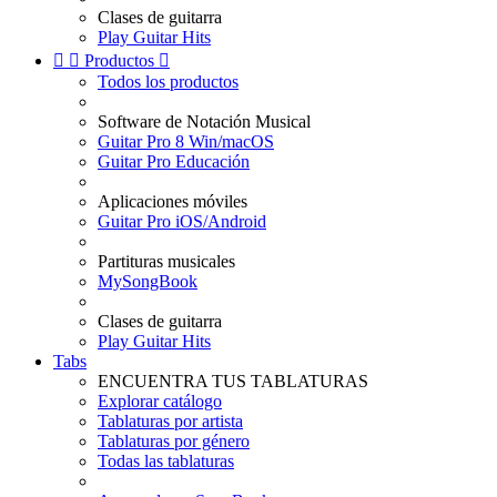
Clases de guitarra
Play Guitar Hits


Productos

Todos los productos
Software de Notación Musical
Guitar Pro 8 Win/macOS
Guitar Pro Educación
Aplicaciones móviles
Guitar Pro iOS/Android
Partituras musicales
MySongBook
Clases de guitarra
Play Guitar Hits
Tabs
ENCUENTRA TUS TABLATURAS
Explorar catálogo
Tablaturas por artista
Tablaturas por género
Todas las tablaturas