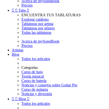
Acerca de mySongBook
Precios


Tabs

ENCUENTRA TUS TABLATURAS
Explorar catálogo
Tablaturas por artista
Tablaturas por género
Todas las tablaturas
Acerca de mySongBook
Precios
Artistas
Blog
Todos los artículos
Categorías
Curso de bajo
Teoría musical
Curso de batería
Noticias y consejos sobre Guitar Pro
Curso de guitarra
Noticias y diversión


Blog

Todos los artículos