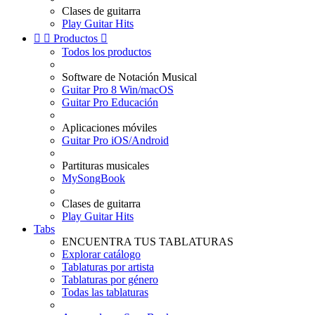
Clases de guitarra
Play Guitar Hits


Productos

Todos los productos
Software de Notación Musical
Guitar Pro 8 Win/macOS
Guitar Pro Educación
Aplicaciones móviles
Guitar Pro iOS/Android
Partituras musicales
MySongBook
Clases de guitarra
Play Guitar Hits
Tabs
ENCUENTRA TUS TABLATURAS
Explorar catálogo
Tablaturas por artista
Tablaturas por género
Todas las tablaturas