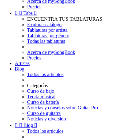
Acerca de mySongBook
Precios


Tabs

ENCUENTRA TUS TABLATURAS
Explorar catálogo
Tablaturas por artista
Tablaturas por género
Todas las tablaturas
Acerca de mySongBook
Precios
Artistas
Blog
Todos los artículos
Categorías
Curso de bajo
Teoría musical
Curso de batería
Noticias y consejos sobre Guitar Pro
Curso de guitarra
Noticias y diversión


Blog

Todos los artículos