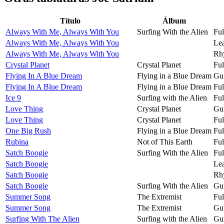
Título
Álbum
Always With Me, Always With You
Surfing With the Alien
Ful
Always With Me, Always With You
Lea
Always With Me, Always With You
Rh
Crystal Planet
Crystal Planet
Ful
Flying In A Blue Dream
Flying in a Blue Dream
Gui
Flying In A Blue Dream
Flying in a Blue Dream
Ful
Ice 9
Surfing with the Alien
Ful
Love Thing
Crystal Planet
Gui
Love Thing
Crystal Planet
Ful
One Big Rush
Flying in a Blue Dream
Ful
Rubina
Not of This Earth
Ful
Satch Boogie
Surfing With the Alien
Ful
Satch Boogie
Lea
Satch Boogie
Rh
Satch Boogie
Surfing With the Alien
Gui
Summer Song
The Extremist
Ful
Summer Song
The Extremist
Gui
Surfing With The Alien
Surfing with the Alien
Gui