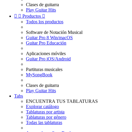
Clases de guitarra
Play Guitar Hits


Productos

Todos los productos
Software de Notación Musical
Guitar Pro 8 Win/macOS
Guitar Pro Educación
Aplicaciones móviles
Guitar Pro iOS/Android
Partituras musicales
MySongBook
Clases de guitarra
Play Guitar Hits
Tabs
ENCUENTRA TUS TABLATURAS
Explorar catálogo
Tablaturas por artista
Tablaturas por género
Todas las tablaturas