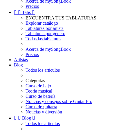
Acerca de mySongBook
Precios


Tabs

ENCUENTRA TUS TABLATURAS
Explorar catálogo
Tablaturas por artista
Tablaturas por género
Todas las tablaturas
Acerca de mySongBook
Precios
Artistas
Blog
Todos los artículos
Categorías
Curso de bajo
Teoría musical
Curso de batería
Noticias y consejos sobre Guitar Pro
Curso de guitarra
Noticias y diversión


Blog

Todos los artículos