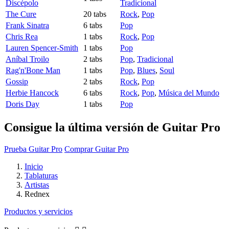
Discépolo
Tradicional
The Cure
20 tabs
Rock
,
Pop
Frank Sinatra
6 tabs
Pop
Chris Rea
1 tabs
Rock
,
Pop
Lauren Spencer-Smith
1 tabs
Pop
Aníbal Troilo
2 tabs
Pop
,
Tradicional
Rag'n'Bone Man
1 tabs
Pop
,
Blues
,
Soul
Gossip
2 tabs
Rock
,
Pop
Herbie Hancock
6 tabs
Rock
,
Pop
,
Música del Mundo
Doris Day
1 tabs
Pop
Consigue la última versión de Guitar Pro
Prueba Guitar Pro
Comprar Guitar Pro
Inicio
Tablaturas
Artistas
Rednex
Productos y servicios