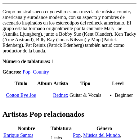
Grupo musical sueco cuyo estilo es una mezcla de música country
americana y eurodance moderno, con su aspecto y nombres de
escenario inspirados en los estereotipos del redneck americano. El
grupo estaba formado originalmente por la cantante Mary Joe
(Annika Ljungberg), junto a Bobby Sue (Kent Olander), Ken Tacky
(Arne Arstrand), Billy Ray (Jonas Nilsson) y Mup (Patrick
Edenberg). Pat Reiniz (Patrick Edenberg) también actuó como
productor de la banda.
Número de tablaturas:
1
Géneros:
Pop
,
Country
Título
Álbum
Artista
Tipo
Level
Cotton Eye Joe
Rednex
Guitar & Vocals
Beginner
Artistas Pop
relacionados
Nombre
Tablatura
Género
Enrique Santos
Pop
,
Música del Mundo
,
1 tabs