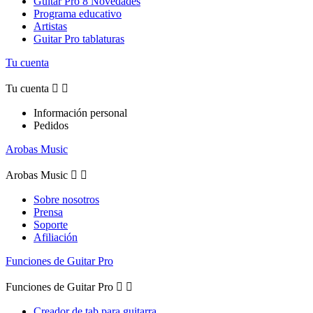
Guitar Pro 8 Novedades
Programa educativo
Artistas
Guitar Pro tablaturas
Tu cuenta
Tu cuenta


Información personal
Pedidos
Arobas Music
Arobas Music


Sobre nosotros
Prensa
Soporte
Afiliación
Funciones de Guitar Pro
Funciones de Guitar Pro


Creador de tab para guitarra