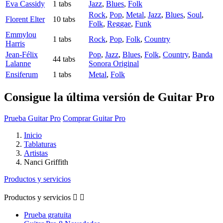
Eva Cassidy
1 tabs
Jazz
,
Blues
,
Folk
Rock
,
Pop
,
Metal
,
Jazz
,
Blues
,
Soul
,
Florent Elter
10 tabs
Folk
,
Reggae
,
Funk
Emmylou
1 tabs
Rock
,
Pop
,
Folk
,
Country
Harris
Jean-Félix
Pop
,
Jazz
,
Blues
,
Folk
,
Country
,
Banda
44 tabs
Lalanne
Sonora Original
Ensiferum
1 tabs
Metal
,
Folk
Consigue la última versión de Guitar Pro
Prueba Guitar Pro
Comprar Guitar Pro
Inicio
Tablaturas
Artistas
Nanci Griffith
Productos y servicios
Productos y servicios


Prueba gratuita