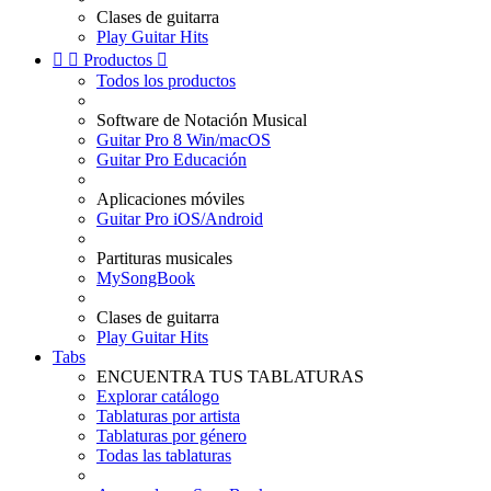
Clases de guitarra
Play Guitar Hits


Productos

Todos los productos
Software de Notación Musical
Guitar Pro 8 Win/macOS
Guitar Pro Educación
Aplicaciones móviles
Guitar Pro iOS/Android
Partituras musicales
MySongBook
Clases de guitarra
Play Guitar Hits
Tabs
ENCUENTRA TUS TABLATURAS
Explorar catálogo
Tablaturas por artista
Tablaturas por género
Todas las tablaturas