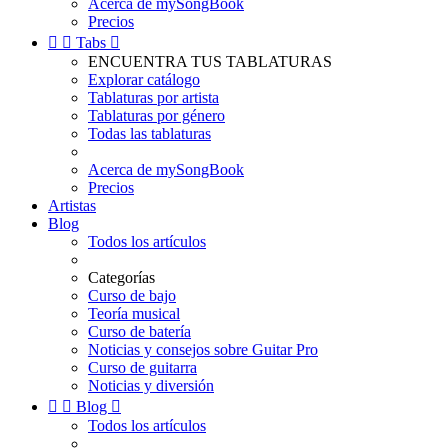
Acerca de mySongBook
Precios


Tabs

ENCUENTRA TUS TABLATURAS
Explorar catálogo
Tablaturas por artista
Tablaturas por género
Todas las tablaturas
Acerca de mySongBook
Precios
Artistas
Blog
Todos los artículos
Categorías
Curso de bajo
Teoría musical
Curso de batería
Noticias y consejos sobre Guitar Pro
Curso de guitarra
Noticias y diversión


Blog

Todos los artículos