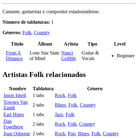
Cantante, guitarrista y compositor estadounidense.
Número de tablaturas:
1
Géneros:
Folk
,
Country
Título
Álbum
Artista
Tipo
Level
From A
Lone Star State
Nanci
Guitar &
Beginner
Distance
of Mind
Griffith
Vocals
Artistas Folk
relacionados
Nombre
Tablatura
Género
Jason Isbell
1 tabs
Rock
,
Folk
Townes Van
2 tabs
Blues
,
Folk
,
Country
Zandt
Earl Hines
1 tabs
Jazz
,
Folk
Dan
2 tabs
Rock
,
Folk
,
Country
Fogelberg
Joan Osborne
2 tabs
Rock
,
Pop
,
Blues
,
Folk
,
Country