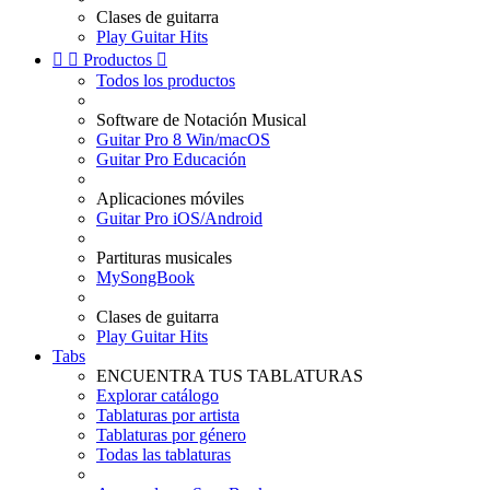
Clases de guitarra
Play Guitar Hits


Productos

Todos los productos
Software de Notación Musical
Guitar Pro 8 Win/macOS
Guitar Pro Educación
Aplicaciones móviles
Guitar Pro iOS/Android
Partituras musicales
MySongBook
Clases de guitarra
Play Guitar Hits
Tabs
ENCUENTRA TUS TABLATURAS
Explorar catálogo
Tablaturas por artista
Tablaturas por género
Todas las tablaturas