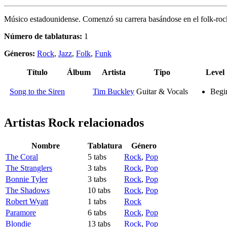
Músico estadounidense. Comenzó su carrera basándose en el folk-rock,
Número de tablaturas:
1
Géneros:
Rock
,
Jazz
,
Folk
,
Funk
Título
Álbum
Artista
Tipo
Level
Song to the Siren
Tim Buckley
Guitar & Vocals
Begi
Artistas Rock
relacionados
Nombre
Tablatura
Género
The Coral
5 tabs
Rock
,
Pop
The Stranglers
3 tabs
Rock
,
Pop
Bonnie Tyler
3 tabs
Rock
,
Pop
The Shadows
10 tabs
Rock
,
Pop
Robert Wyatt
1 tabs
Rock
Paramore
6 tabs
Rock
,
Pop
Blondie
13 tabs
Rock
,
Pop