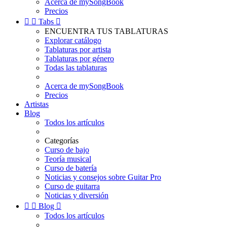
Acerca de mySongBook
Precios


Tabs

ENCUENTRA TUS TABLATURAS
Explorar catálogo
Tablaturas por artista
Tablaturas por género
Todas las tablaturas
Acerca de mySongBook
Precios
Artistas
Blog
Todos los artículos
Categorías
Curso de bajo
Teoría musical
Curso de batería
Noticias y consejos sobre Guitar Pro
Curso de guitarra
Noticias y diversión


Blog

Todos los artículos