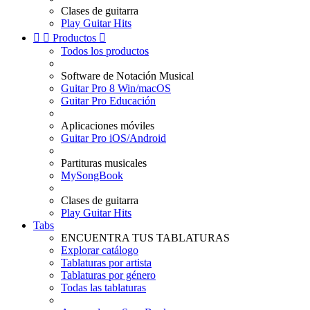
Clases de guitarra
Play Guitar Hits


Productos

Todos los productos
Software de Notación Musical
Guitar Pro 8 Win/macOS
Guitar Pro Educación
Aplicaciones móviles
Guitar Pro iOS/Android
Partituras musicales
MySongBook
Clases de guitarra
Play Guitar Hits
Tabs
ENCUENTRA TUS TABLATURAS
Explorar catálogo
Tablaturas por artista
Tablaturas por género
Todas las tablaturas