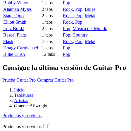
Bobby Vinton
1 tabs
Pop
Alannah Myles
2 tabs
Rock
,
Pop
,
Blues
Status Quo
2 tabs
Rock
,
Pop
,
Metal
Elliott Smith
1 tabs
Rock
,
Pop
Luiz Bonfà
2 tabs
Pop
,
Música del Mundo
Rascal Flatts
1 tabs
Pop
,
Country
Slash
7 tabs
Rock
,
Pop
,
Metal
Hoagy Carmichael
1 tabs
Pop
Billie Eilish
12 tabs
Pop
Consigue la última versión de Guitar Pro
Prueba Guitar Pro
Comprar Guitar Pro
Inicio
Tablaturas
Artistas
Graeme Allwright
Productos y servicios
Productos y servicios

