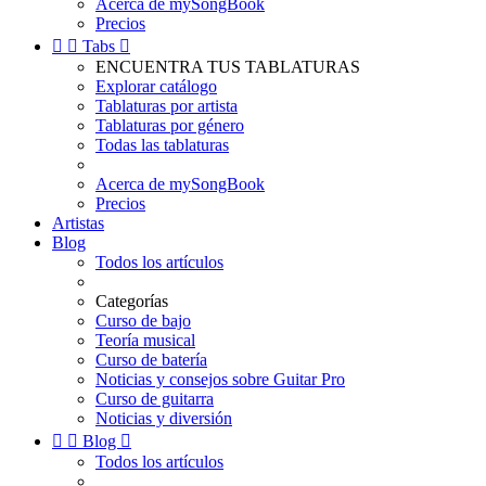
Acerca de mySongBook
Precios


Tabs

ENCUENTRA TUS TABLATURAS
Explorar catálogo
Tablaturas por artista
Tablaturas por género
Todas las tablaturas
Acerca de mySongBook
Precios
Artistas
Blog
Todos los artículos
Categorías
Curso de bajo
Teoría musical
Curso de batería
Noticias y consejos sobre Guitar Pro
Curso de guitarra
Noticias y diversión


Blog

Todos los artículos