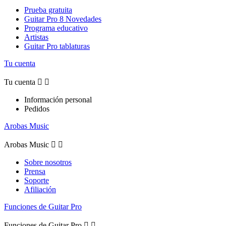
Prueba gratuita
Guitar Pro 8 Novedades
Programa educativo
Artistas
Guitar Pro tablaturas
Tu cuenta
Tu cuenta


Información personal
Pedidos
Arobas Music
Arobas Music


Sobre nosotros
Prensa
Soporte
Afiliación
Funciones de Guitar Pro
Funciones de Guitar Pro

