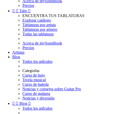
Acerca de mySongBook
Precios


Tabs

ENCUENTRA TUS TABLATURAS
Explorar catálogo
Tablaturas por artista
Tablaturas por género
Todas las tablaturas
Acerca de mySongBook
Precios
Artistas
Blog
Todos los artículos
Categorías
Curso de bajo
Teoría musical
Curso de batería
Noticias y consejos sobre Guitar Pro
Curso de guitarra
Noticias y diversión


Blog

Todos los artículos