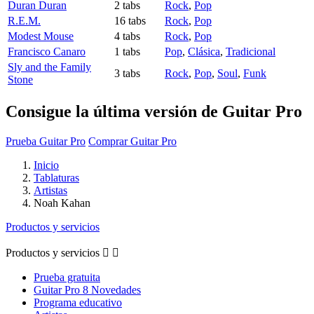
Duran Duran
2 tabs
Rock
,
Pop
R.E.M.
16 tabs
Rock
,
Pop
Modest Mouse
4 tabs
Rock
,
Pop
Francisco Canaro
1 tabs
Pop
,
Clásica
,
Tradicional
Sly and the Family
3 tabs
Rock
,
Pop
,
Soul
,
Funk
Stone
Consigue la última versión de Guitar Pro
Prueba Guitar Pro
Comprar Guitar Pro
Inicio
Tablaturas
Artistas
Noah Kahan
Productos y servicios
Productos y servicios


Prueba gratuita
Guitar Pro 8 Novedades
Programa educativo