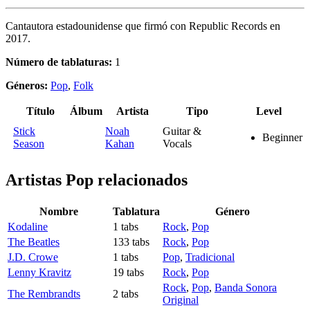
Cantautora estadounidense que firmó con Republic Records en
2017.
Número de tablaturas:
1
Géneros:
Pop
,
Folk
Título
Álbum
Artista
Tipo
Level
Stick
Noah
Guitar &
Beginner
Season
Kahan
Vocals
Artistas Pop
relacionados
Nombre
Tablatura
Género
Kodaline
1 tabs
Rock
,
Pop
The Beatles
133 tabs
Rock
,
Pop
J.D. Crowe
1 tabs
Pop
,
Tradicional
Lenny Kravitz
19 tabs
Rock
,
Pop
Rock
,
Pop
,
Banda Sonora
The Rembrandts
2 tabs
Original