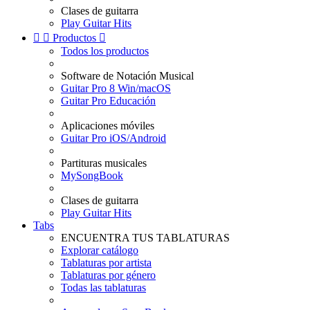
Clases de guitarra
Play Guitar Hits


Productos

Todos los productos
Software de Notación Musical
Guitar Pro 8 Win/macOS
Guitar Pro Educación
Aplicaciones móviles
Guitar Pro iOS/Android
Partituras musicales
MySongBook
Clases de guitarra
Play Guitar Hits
Tabs
ENCUENTRA TUS TABLATURAS
Explorar catálogo
Tablaturas por artista
Tablaturas por género
Todas las tablaturas