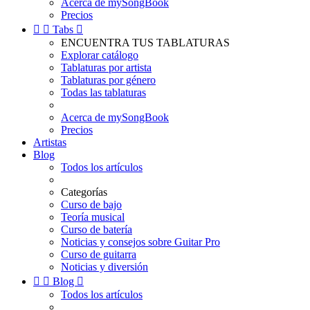
Acerca de mySongBook
Precios


Tabs

ENCUENTRA TUS TABLATURAS
Explorar catálogo
Tablaturas por artista
Tablaturas por género
Todas las tablaturas
Acerca de mySongBook
Precios
Artistas
Blog
Todos los artículos
Categorías
Curso de bajo
Teoría musical
Curso de batería
Noticias y consejos sobre Guitar Pro
Curso de guitarra
Noticias y diversión


Blog

Todos los artículos