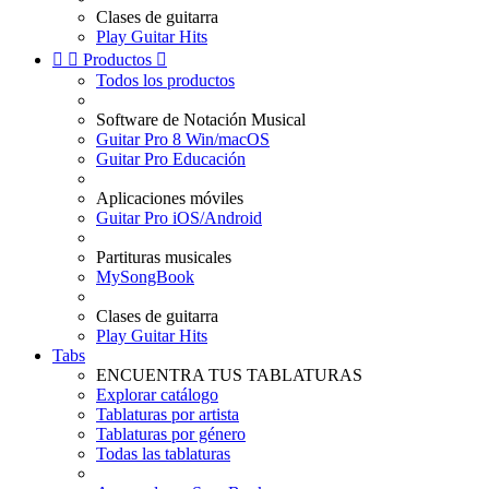
Clases de guitarra
Play Guitar Hits


Productos

Todos los productos
Software de Notación Musical
Guitar Pro 8 Win/macOS
Guitar Pro Educación
Aplicaciones móviles
Guitar Pro iOS/Android
Partituras musicales
MySongBook
Clases de guitarra
Play Guitar Hits
Tabs
ENCUENTRA TUS TABLATURAS
Explorar catálogo
Tablaturas por artista
Tablaturas por género
Todas las tablaturas