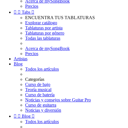
Acerca de mySongBook
Precios


Tabs

ENCUENTRA TUS TABLATURAS
Explorar catálogo
Tablaturas por artista
Tablaturas por género
Todas las tablaturas
Acerca de mySongBook
Precios
Artistas
Blog
Todos los artículos
Categorías
Curso de bajo
Teoría musical
Curso de batería
Noticias y consejos sobre Guitar Pro
Curso de guitarra
Noticias y diversión


Blog

Todos los artículos