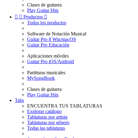
Clases de guitarra
Play Guitar Hits


Productos

Todos los productos
Software de Notación Musical
Guitar Pro 8 Win/macOS
Guitar Pro Educación
Aplicaciones móviles
Guitar Pro iOS/Android
Partituras musicales
MySongBook
Clases de guitarra
Play Guitar Hits
Tabs
ENCUENTRA TUS TABLATURAS
Explorar catálogo
Tablaturas por artista
Tablaturas por género
Todas las tablaturas