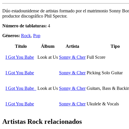
Dúo estadounidense de artistas formado por el matrimonio Sonny Bono
productor discográfico Phil Spector.
Número de tablaturas:
4
Géneros:
Rock
,
Pop
Título
Álbum
Artista
Tipo
I Got You Babe
Look at Us
Sonny & Cher
Full Score
I Got You Babe
Sonny & Cher
Picking Solo Guitar
I Got You Babe
Look at Us
Sonny & Cher
Guitars, Bass & Backi
I Got You Babe
Sonny & Cher
Ukulele & Vocals
Artistas Rock
relacionados