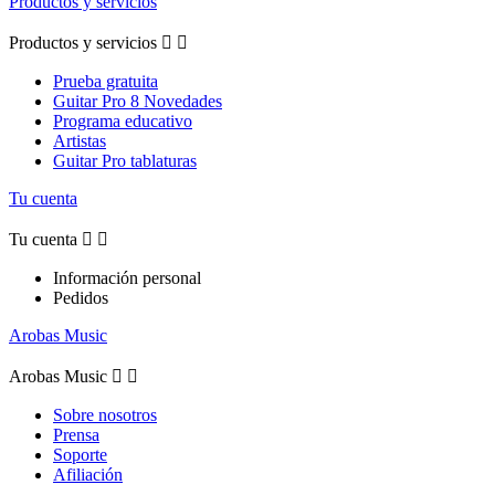
Productos y servicios
Productos y servicios


Prueba gratuita
Guitar Pro 8 Novedades
Programa educativo
Artistas
Guitar Pro tablaturas
Tu cuenta
Tu cuenta


Información personal
Pedidos
Arobas Music
Arobas Music


Sobre nosotros
Prensa
Soporte
Afiliación