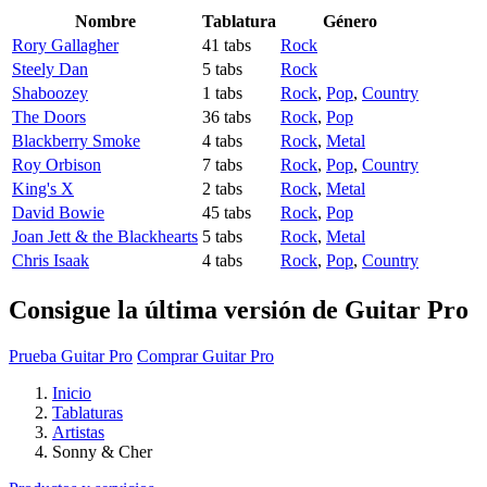
Nombre
Tablatura
Género
Rory Gallagher
41 tabs
Rock
Steely Dan
5 tabs
Rock
Shaboozey
1 tabs
Rock
,
Pop
,
Country
The Doors
36 tabs
Rock
,
Pop
Blackberry Smoke
4 tabs
Rock
,
Metal
Roy Orbison
7 tabs
Rock
,
Pop
,
Country
King's X
2 tabs
Rock
,
Metal
David Bowie
45 tabs
Rock
,
Pop
Joan Jett & the Blackhearts
5 tabs
Rock
,
Metal
Chris Isaak
4 tabs
Rock
,
Pop
,
Country
Consigue la última versión de Guitar Pro
Prueba Guitar Pro
Comprar Guitar Pro
Inicio
Tablaturas
Artistas
Sonny & Cher