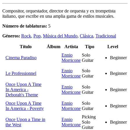
Compositor, orquestador, director de orquesta y ex trompetista
italiano, que escribe en una amplia gama de estilos musicales.
Número de tablaturas:
5
Géneros:
Rock
,
Pop
,
Música del Mundo
,
Clásica
,
Tradicional
Título
Álbum
Artista
Tipo
Level
Ennio
Solo
Cinema Paradiso
Beginner
Morricone
Guitar
Ennio
Solo
Le Professionnel
Beginner
Morricone
Guitar
Once Upon A Time
Ennio
Solo
In America -
Beginner
Morricone
Guitar
Deborah's Theme
Once Upon A Time
Ennio
Solo
Beginner
In America - Poverty
Morricone
Guitar
Picking
Once Upon a Time in
Ennio
Solo
Beginner
the West
Morricone
Guitar