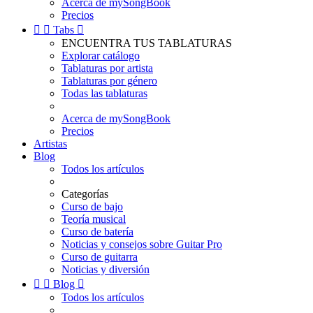
Acerca de mySongBook
Precios


Tabs

ENCUENTRA TUS TABLATURAS
Explorar catálogo
Tablaturas por artista
Tablaturas por género
Todas las tablaturas
Acerca de mySongBook
Precios
Artistas
Blog
Todos los artículos
Categorías
Curso de bajo
Teoría musical
Curso de batería
Noticias y consejos sobre Guitar Pro
Curso de guitarra
Noticias y diversión


Blog

Todos los artículos