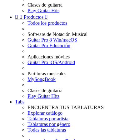
Clases de guitarra
Play Guitar Hits


Productos

Todos los productos
Software de Notación Musical
Guitar Pro 8 Win/macOS
Guitar Pro Educación
Aplicaciones móviles
Guitar Pro iOS/Android
Partituras musicales
MySongBook
Clases de guitarra
Play Guitar Hits
Tabs
ENCUENTRA TUS TABLATURAS
Explorar catálogo
Tablaturas por artista
Tablaturas por género
Todas las tablaturas