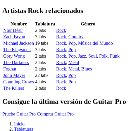
Artistas Rock
relacionados
Nombre
Tablatura
Género
Noir Désir
2 tabs
Rock
Zach Bryan
3 tabs
Rock
,
Country
Michael Jackson
19 tabs
Rock
,
Pop
,
Música del Mundo
The Kingsmen
3 tabs
Rock
,
Pop
Cory Wong
2 tabs
Rock
,
Pop
,
Jazz
,
Soul
,
Folk
,
Funk
The Darkness
2 tabs
Rock
,
Metal
Foghat
2 tabs
Rock
,
Metal
,
Blues
John Mayer
22 tabs
Rock
,
Pop
Counting Crows
4 tabs
Rock
,
Pop
The Killers
2 tabs
Rock
Consigue la última versión de Guitar Pro
Prueba Guitar Pro
Comprar Guitar Pro
Inicio
Tablaturas