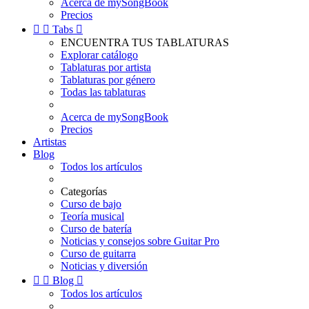
Acerca de mySongBook
Precios


Tabs

ENCUENTRA TUS TABLATURAS
Explorar catálogo
Tablaturas por artista
Tablaturas por género
Todas las tablaturas
Acerca de mySongBook
Precios
Artistas
Blog
Todos los artículos
Categorías
Curso de bajo
Teoría musical
Curso de batería
Noticias y consejos sobre Guitar Pro
Curso de guitarra
Noticias y diversión


Blog

Todos los artículos