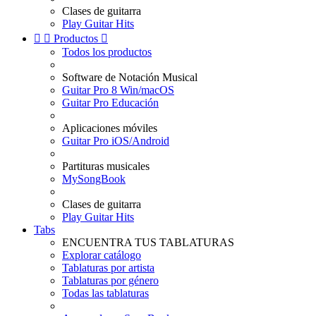
Clases de guitarra
Play Guitar Hits


Productos

Todos los productos
Software de Notación Musical
Guitar Pro 8 Win/macOS
Guitar Pro Educación
Aplicaciones móviles
Guitar Pro iOS/Android
Partituras musicales
MySongBook
Clases de guitarra
Play Guitar Hits
Tabs
ENCUENTRA TUS TABLATURAS
Explorar catálogo
Tablaturas por artista
Tablaturas por género
Todas las tablaturas