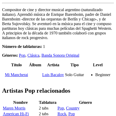
Compositor de cine y director musical argentino (naturalizado
italiano). Aprendió música de Enrique Barenboim, padre de Daniel
Barenboim -director de las orquestas de Berlín y Chicago-, y de
Berta Sujovolsky. Se aventuró en la música para el cine y compuso
partituras hoy clásicas para muchas películas del Spaghetti Western.
A principios de la década de 1970 también colaboró con grupos
italianos de rock progresivo.
Número de tablaturas:
1
Géneros:
Pop
,
Clásica
,
Banda Sonora Original
Título
Álbum
Artista
Tipo
Level
Mi Mancherai
Luis Bacalov
Solo Guitar
Beginner
Artistas Pop
relacionados
Nombre
Tablatura
Género
Maren Morris
2 tabs
Pop
,
Country
American Hi-Fi
2 tabs
Rock
,
Pop