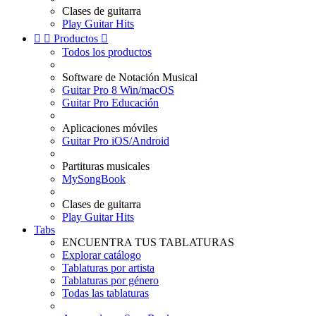
Clases de guitarra
Play Guitar Hits


Productos

Todos los productos
Software de Notación Musical
Guitar Pro 8 Win/macOS
Guitar Pro Educación
Aplicaciones móviles
Guitar Pro iOS/Android
Partituras musicales
MySongBook
Clases de guitarra
Play Guitar Hits
Tabs
ENCUENTRA TUS TABLATURAS
Explorar catálogo
Tablaturas por artista
Tablaturas por género
Todas las tablaturas