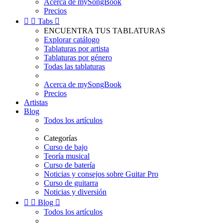
Acerca de mySongBook
Precios


Tabs

ENCUENTRA TUS TABLATURAS
Explorar catálogo
Tablaturas por artista
Tablaturas por género
Todas las tablaturas
Acerca de mySongBook
Precios
Artistas
Blog
Todos los artículos
Categorías
Curso de bajo
Teoría musical
Curso de batería
Noticias y consejos sobre Guitar Pro
Curso de guitarra
Noticias y diversión


Blog

Todos los artículos