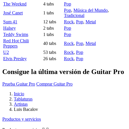
The Weeknd
4 tabs
Pop
Pop
,
Música del Mundo
,
José Canet
1 tabs
Tradicional
Sum 41
12 tabs
Rock
,
Pop
,
Metal
Halsey
2 tabs
Pop
Teddy Swims
1 tabs
Pop
Red Hot Chili
40 tabs
Rock
,
Pop
,
Metal
Peppers
U2
53 tabs
Rock
,
Pop
Elvis Presley
26 tabs
Rock
,
Pop
Consigue la última versión de Guitar Pro
Prueba Guitar Pro
Comprar Guitar Pro
Inicio
Tablaturas
Artistas
Luis Bacalov
Productos y servicios