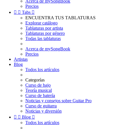
Acerca de mySongBook
Precios


Tabs

ENCUENTRA TUS TABLATURAS
Explorar catálogo
Tablaturas por artista
Tablaturas por género
Todas las tablaturas
Acerca de mySongBook
Precios
Artistas
Blog
Todos los artículos
Categorías
Curso de bajo
Teoría musical
Curso de batería
Noticias y consejos sobre Guitar Pro
Curso de guitarra
Noticias y diversión


Blog

Todos los artículos