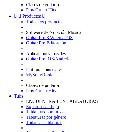
Clases de guitarra
Play Guitar Hits


Productos

Todos los productos
Software de Notación Musical
Guitar Pro 8 Win/macOS
Guitar Pro Educación
Aplicaciones móviles
Guitar Pro iOS/Android
Partituras musicales
MySongBook
Clases de guitarra
Play Guitar Hits
Tabs
ENCUENTRA TUS TABLATURAS
Explorar catálogo
Tablaturas por artista
Tablaturas por género
Todas las tablaturas