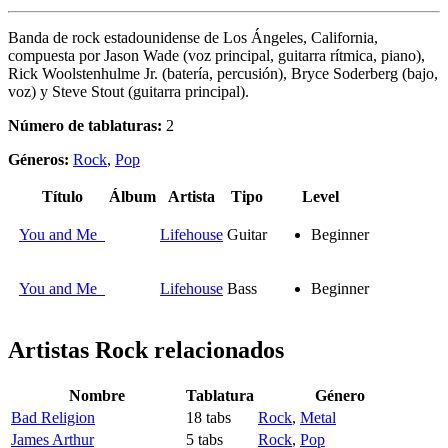
Banda de rock estadounidense de Los Ángeles, California,
compuesta por Jason Wade (voz principal, guitarra rítmica, piano),
Rick Woolstenhulme Jr. (batería, percusión), Bryce Soderberg (bajo,
voz) y Steve Stout (guitarra principal).
Número de tablaturas:
2
Géneros:
Rock
,
Pop
Título
Álbum
Artista
Tipo
Level
You and Me
Lifehouse
Guitar
Beginner
You and Me
Lifehouse
Bass
Beginner
Artistas Rock
relacionados
Nombre
Tablatura
Género
Bad Religion
18 tabs
Rock
,
Metal
James Arthur
5 tabs
Rock
,
Pop