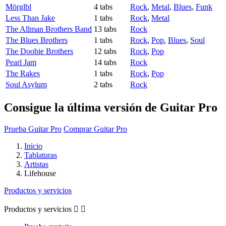
Mörglbl
4 tabs
Rock
,
Metal
,
Blues
,
Funk
Less Than Jake
1 tabs
Rock
,
Metal
The Allman Brothers Band
13 tabs
Rock
The Blues Brothers
1 tabs
Rock
,
Pop
,
Blues
,
Soul
The Doobie Brothers
12 tabs
Rock
,
Pop
Pearl Jam
14 tabs
Rock
The Rakes
1 tabs
Rock
,
Pop
Soul Asylum
2 tabs
Rock
Consigue la última versión de Guitar Pro
Prueba Guitar Pro
Comprar Guitar Pro
Inicio
Tablaturas
Artistas
Lifehouse
Productos y servicios
Productos y servicios

