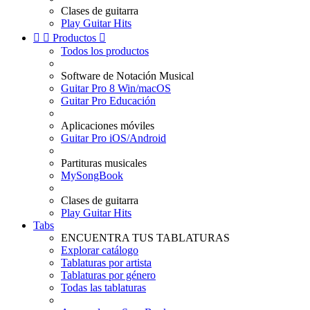
Clases de guitarra
Play Guitar Hits


Productos

Todos los productos
Software de Notación Musical
Guitar Pro 8 Win/macOS
Guitar Pro Educación
Aplicaciones móviles
Guitar Pro iOS/Android
Partituras musicales
MySongBook
Clases de guitarra
Play Guitar Hits
Tabs
ENCUENTRA TUS TABLATURAS
Explorar catálogo
Tablaturas por artista
Tablaturas por género
Todas las tablaturas