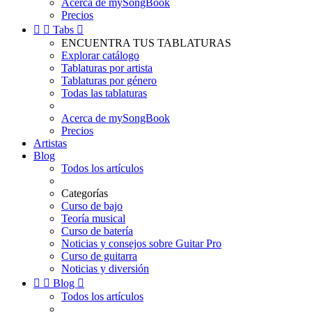
Acerca de mySongBook
Precios


Tabs

ENCUENTRA TUS TABLATURAS
Explorar catálogo
Tablaturas por artista
Tablaturas por género
Todas las tablaturas
Acerca de mySongBook
Precios
Artistas
Blog
Todos los artículos
Categorías
Curso de bajo
Teoría musical
Curso de batería
Noticias y consejos sobre Guitar Pro
Curso de guitarra
Noticias y diversión


Blog

Todos los artículos