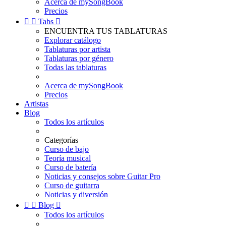
Acerca de mySongBook
Precios


Tabs

ENCUENTRA TUS TABLATURAS
Explorar catálogo
Tablaturas por artista
Tablaturas por género
Todas las tablaturas
Acerca de mySongBook
Precios
Artistas
Blog
Todos los artículos
Categorías
Curso de bajo
Teoría musical
Curso de batería
Noticias y consejos sobre Guitar Pro
Curso de guitarra
Noticias y diversión


Blog

Todos los artículos