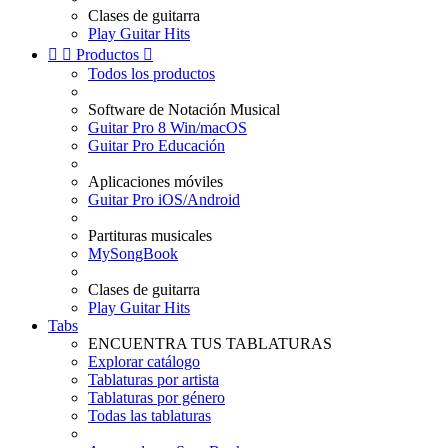
Clases de guitarra
Play Guitar Hits


Productos

Todos los productos
Software de Notación Musical
Guitar Pro 8 Win/macOS
Guitar Pro Educación
Aplicaciones móviles
Guitar Pro iOS/Android
Partituras musicales
MySongBook
Clases de guitarra
Play Guitar Hits
Tabs
ENCUENTRA TUS TABLATURAS
Explorar catálogo
Tablaturas por artista
Tablaturas por género
Todas las tablaturas