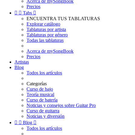
Acerca de mySongBook
Precios


Tabs

ENCUENTRA TUS TABLATURAS
Explorar catálogo
Tablaturas por artista
Tablaturas por género
Todas las tablaturas
Acerca de mySongBook
Precios
Artistas
Blog
Todos los artículos
Categorías
Curso de bajo
Teoría musical
Curso de batería
Noticias y consejos sobre Guitar Pro
Curso de guitarra
Noticias y diversión


Blog

Todos los artículos