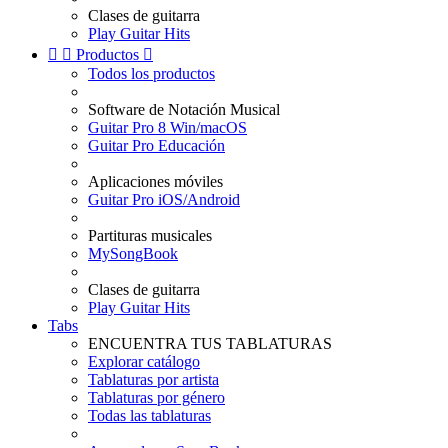
Clases de guitarra
Play Guitar Hits


Productos

Todos los productos
Software de Notación Musical
Guitar Pro 8 Win/macOS
Guitar Pro Educación
Aplicaciones móviles
Guitar Pro iOS/Android
Partituras musicales
MySongBook
Clases de guitarra
Play Guitar Hits
Tabs
ENCUENTRA TUS TABLATURAS
Explorar catálogo
Tablaturas por artista
Tablaturas por género
Todas las tablaturas