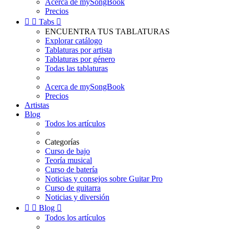
Acerca de mySongBook
Precios


Tabs

ENCUENTRA TUS TABLATURAS
Explorar catálogo
Tablaturas por artista
Tablaturas por género
Todas las tablaturas
Acerca de mySongBook
Precios
Artistas
Blog
Todos los artículos
Categorías
Curso de bajo
Teoría musical
Curso de batería
Noticias y consejos sobre Guitar Pro
Curso de guitarra
Noticias y diversión


Blog

Todos los artículos