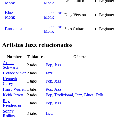
Lead Guitar
Beginner
Monk
Monk
Blue
Thelonious
Easy Version
Beginner
Monk
Monk
Thelonious
Pannonica
Solo Guitar
Beginner
Monk
Artistas Jazz
relacionados
Nombre
Tablatura
Género
Arthur
2 tabs
Pop
,
Jazz
Schwartz
Horace Silver
2 tabs
Jazz
Kenneth
1 tabs
Pop
,
Jazz
Casey
Harry Warren
1 tabs
Pop
,
Jazz
Keith Jarrett
2 tabs
Pop
,
Tradicional
,
Jazz
,
Blues
,
Folk
Ray
1 tabs
Pop
,
Jazz
Henderson
Sonny
2 tabs
Jazz
Rollins