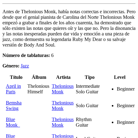
Antes de Thelonious Monk, había notas correctas e incorrectas. Pero
desde que el genial pianista de Carolina del Norte Thelonious Monk
empezó a grabar a finales de los años cuarenta, ha demostrado que
sólo existen las notas que quieres oír y las que no. Pero la disonancia
y las notas inesperadas pueden dar vida y emoción a una pieza de
jazz, como demuestra su legendaria Ruby My Dear o su salvaje
versión de Body And Soul.
Número de tablaturas:
6
Género:
Jazz
Título
Álbum
Artista
Tipo
Level
April in
Thelonious
Thelonious
Intermediate
Beginner
Paris
Himself
Monk
Solo Guitar
Bemsha
Thelonious
Solo Guitar
Beginner
Swing
Monk
Blue
Thelonious
Rhythm
Beginner
Monk
Monk
Guitar
Blue
Thelonious