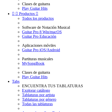
Clases de guitarra
Play Guitar Hits


Productos

Todos los productos
Software de Notación Musical
Guitar Pro 8 Win/macOS
Guitar Pro Educación
Aplicaciones móviles
Guitar Pro iOS/Android
Partituras musicales
MySongBook
Clases de guitarra
Play Guitar Hits
Tabs
ENCUENTRA TUS TABLATURAS
Explorar catálogo
Tablaturas por artista
Tablaturas por género
Todas las tablaturas