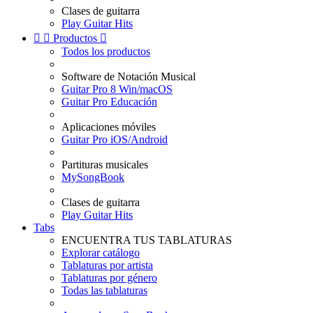
Clases de guitarra
Play Guitar Hits


Productos

Todos los productos
Software de Notación Musical
Guitar Pro 8 Win/macOS
Guitar Pro Educación
Aplicaciones móviles
Guitar Pro iOS/Android
Partituras musicales
MySongBook
Clases de guitarra
Play Guitar Hits
Tabs
ENCUENTRA TUS TABLATURAS
Explorar catálogo
Tablaturas por artista
Tablaturas por género
Todas las tablaturas