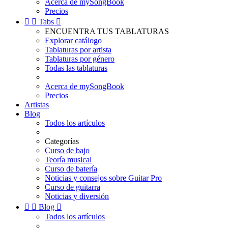
Acerca de mySongBook
Precios


Tabs

ENCUENTRA TUS TABLATURAS
Explorar catálogo
Tablaturas por artista
Tablaturas por género
Todas las tablaturas
Acerca de mySongBook
Precios
Artistas
Blog
Todos los artículos
Categorías
Curso de bajo
Teoría musical
Curso de batería
Noticias y consejos sobre Guitar Pro
Curso de guitarra
Noticias y diversión


Blog

Todos los artículos