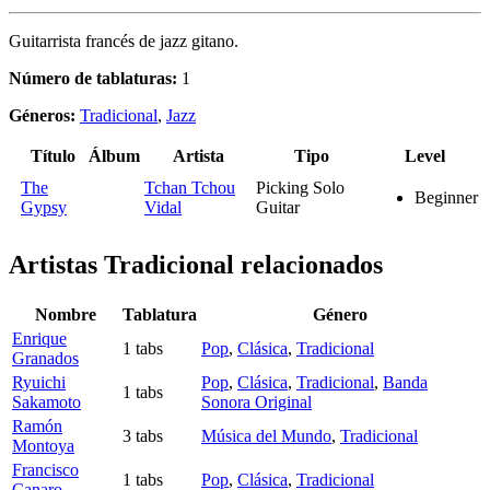
Guitarrista francés de jazz gitano.
Número de tablaturas:
1
Géneros:
Tradicional
,
Jazz
Título
Álbum
Artista
Tipo
Level
The
Tchan Tchou
Picking Solo
Beginner
Gypsy
Vidal
Guitar
Artistas Tradicional
relacionados
Nombre
Tablatura
Género
Enrique
1 tabs
Pop
,
Clásica
,
Tradicional
Granados
Ryuichi
Pop
,
Clásica
,
Tradicional
,
Banda
1 tabs
Sakamoto
Sonora Original
Ramón
3 tabs
Música del Mundo
,
Tradicional
Montoya
Francisco
1 tabs
Pop
,
Clásica
,
Tradicional
Canaro