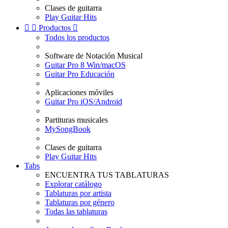
Clases de guitarra
Play Guitar Hits


Productos

Todos los productos
Software de Notación Musical
Guitar Pro 8 Win/macOS
Guitar Pro Educación
Aplicaciones móviles
Guitar Pro iOS/Android
Partituras musicales
MySongBook
Clases de guitarra
Play Guitar Hits
Tabs
ENCUENTRA TUS TABLATURAS
Explorar catálogo
Tablaturas por artista
Tablaturas por género
Todas las tablaturas