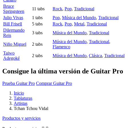
Bruce
11 tabs
Rock
,
Pop
,
Tradicional
Springsteen
Julio Vivas
1 tabs
Pop
,
Música del Mundo
,
Tradicional
Bill Frisell
5 tabs
Rock
,
Pop
,
Metal
,
Tradicional
Dilermando
3 tabs
Música del Mundo
,
Tradicional
Reis
Música del Mundo
,
Tradicional
,
Niño Miguel
2 tabs
Flamenco
Taiwo
2 tabs
Música del Mundo
,
Clásica
,
Tradicional
Adegoké
Consigue la última versión de Guitar Pro
Prueba Guitar Pro
Comprar Guitar Pro
Inicio
Tablaturas
Artistas
Tchan Tchou Vidal
Productos y servicios