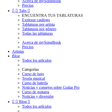
Acerca de mySongBook
Precios


Tabs

ENCUENTRA TUS TABLATURAS
Explorar catálogo
Tablaturas por artista
Tablaturas por género
Todas las tablaturas
Acerca de mySongBook
Precios
Artistas
Blog
Todos los artículos
Categorías
Curso de bajo
Teoría musical
Curso de batería
Noticias y consejos sobre Guitar Pro
Curso de guitarra
Noticias y diversión


Blog

Todos los artículos