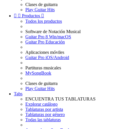
Clases de guitarra
Play Guitar Hits


Productos

Todos los productos
Software de Notación Musical
Guitar Pro 8 Win/macOS
Guitar Pro Educación
Aplicaciones móviles
Guitar Pro iOS/Android
Partituras musicales
MySongBook
Clases de guitarra
Play Guitar Hits
Tabs
ENCUENTRA TUS TABLATURAS
Explorar catálogo
Tablaturas por artista
Tablaturas por género
Todas las tablaturas