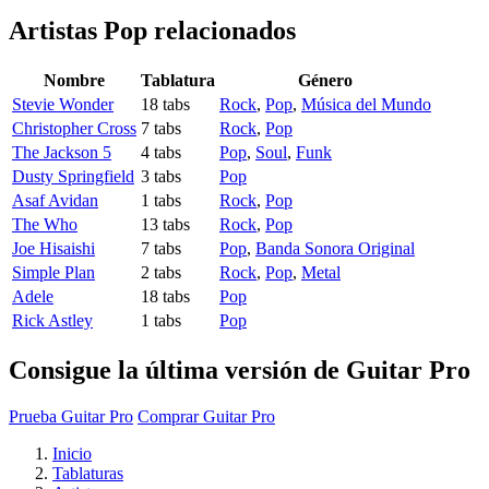
Artistas Pop
relacionados
Nombre
Tablatura
Género
Stevie Wonder
18 tabs
Rock
,
Pop
,
Música del Mundo
Christopher Cross
7 tabs
Rock
,
Pop
The Jackson 5
4 tabs
Pop
,
Soul
,
Funk
Dusty Springfield
3 tabs
Pop
Asaf Avidan
1 tabs
Rock
,
Pop
The Who
13 tabs
Rock
,
Pop
Joe Hisaishi
7 tabs
Pop
,
Banda Sonora Original
Simple Plan
2 tabs
Rock
,
Pop
,
Metal
Adele
18 tabs
Pop
Rick Astley
1 tabs
Pop
Consigue la última versión de Guitar Pro
Prueba Guitar Pro
Comprar Guitar Pro
Inicio
Tablaturas