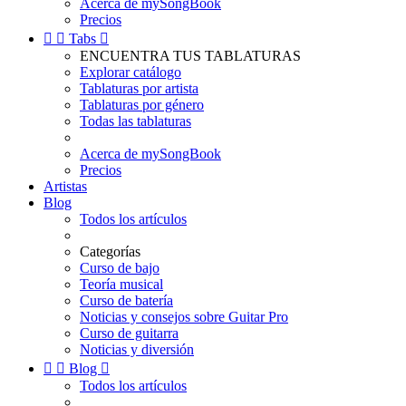
Acerca de mySongBook
Precios


Tabs

ENCUENTRA TUS TABLATURAS
Explorar catálogo
Tablaturas por artista
Tablaturas por género
Todas las tablaturas
Acerca de mySongBook
Precios
Artistas
Blog
Todos los artículos
Categorías
Curso de bajo
Teoría musical
Curso de batería
Noticias y consejos sobre Guitar Pro
Curso de guitarra
Noticias y diversión


Blog

Todos los artículos