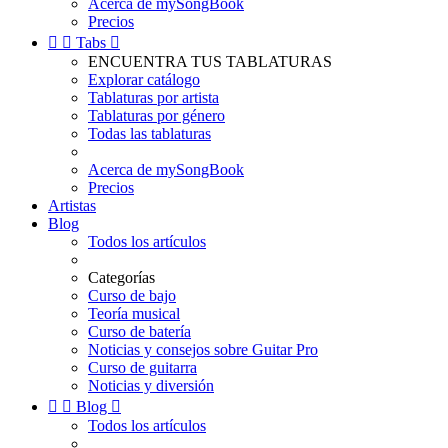
Acerca de mySongBook
Precios


Tabs

ENCUENTRA TUS TABLATURAS
Explorar catálogo
Tablaturas por artista
Tablaturas por género
Todas las tablaturas
Acerca de mySongBook
Precios
Artistas
Blog
Todos los artículos
Categorías
Curso de bajo
Teoría musical
Curso de batería
Noticias y consejos sobre Guitar Pro
Curso de guitarra
Noticias y diversión


Blog

Todos los artículos