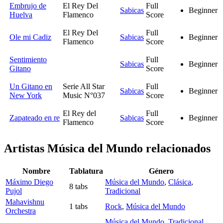
Embrujo de
El Rey Del
Full
Sabicas
Beginner
Huelva
Flamenco
Score
El Rey Del
Full
Ole mi Cadiz
Sabicas
Beginner
Flamenco
Score
Sentimiento
Full
Sabicas
Beginner
Gitano
Score
Un Gitano en
Serie All Star
Full
Sabicas
Beginner
New York
Music N°037
Score
El Rey del
Full
Zapateado en re
Sabicas
Beginner
Flamenco
Score
Artistas Música del Mundo
relacionados
Nombre
Tablatura
Género
Máximo Diego
Música del Mundo
,
Clásica
,
8 tabs
Pujol
Tradicional
Mahavishnu
1 tabs
Rock
,
Música del Mundo
Orchestra
Música del Mundo
,
Tradicional
,