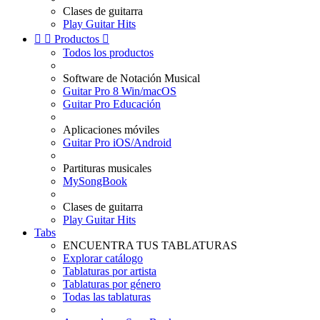
Clases de guitarra
Play Guitar Hits


Productos

Todos los productos
Software de Notación Musical
Guitar Pro 8 Win/macOS
Guitar Pro Educación
Aplicaciones móviles
Guitar Pro iOS/Android
Partituras musicales
MySongBook
Clases de guitarra
Play Guitar Hits
Tabs
ENCUENTRA TUS TABLATURAS
Explorar catálogo
Tablaturas por artista
Tablaturas por género
Todas las tablaturas