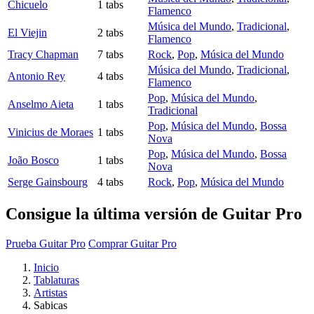
Chicuelo
1 tabs
Flamenco
Música del Mundo
,
Tradicional
,
El Viejin
2 tabs
Flamenco
Tracy Chapman
7 tabs
Rock
,
Pop
,
Música del Mundo
Música del Mundo
,
Tradicional
,
Antonio Rey
4 tabs
Flamenco
Pop
,
Música del Mundo
,
Anselmo Aieta
1 tabs
Tradicional
Pop
,
Música del Mundo
,
Bossa
Vinicius de Moraes
1 tabs
Nova
Pop
,
Música del Mundo
,
Bossa
João Bosco
1 tabs
Nova
Serge Gainsbourg
4 tabs
Rock
,
Pop
,
Música del Mundo
Consigue la última versión de Guitar Pro
Prueba Guitar Pro
Comprar Guitar Pro
Inicio
Tablaturas
Artistas
Sabicas