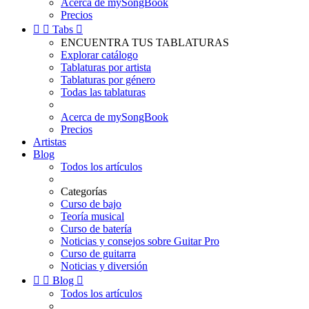
Acerca de mySongBook
Precios


Tabs

ENCUENTRA TUS TABLATURAS
Explorar catálogo
Tablaturas por artista
Tablaturas por género
Todas las tablaturas
Acerca de mySongBook
Precios
Artistas
Blog
Todos los artículos
Categorías
Curso de bajo
Teoría musical
Curso de batería
Noticias y consejos sobre Guitar Pro
Curso de guitarra
Noticias y diversión


Blog

Todos los artículos