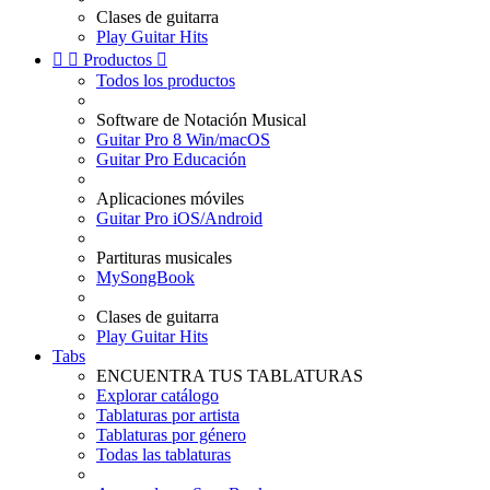
Clases de guitarra
Play Guitar Hits


Productos

Todos los productos
Software de Notación Musical
Guitar Pro 8 Win/macOS
Guitar Pro Educación
Aplicaciones móviles
Guitar Pro iOS/Android
Partituras musicales
MySongBook
Clases de guitarra
Play Guitar Hits
Tabs
ENCUENTRA TUS TABLATURAS
Explorar catálogo
Tablaturas por artista
Tablaturas por género
Todas las tablaturas