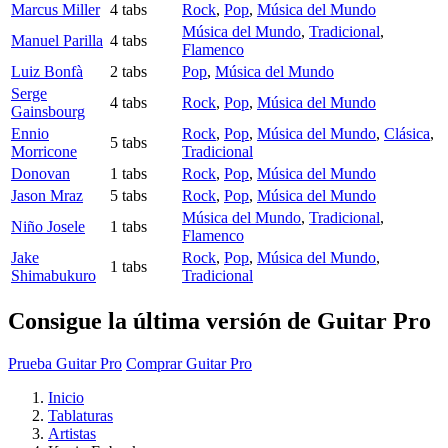
Marcus Miller
4 tabs
Rock
,
Pop
,
Música del Mundo
Música del Mundo
,
Tradicional
,
Manuel Parilla
4 tabs
Flamenco
Luiz Bonfà
2 tabs
Pop
,
Música del Mundo
Serge
4 tabs
Rock
,
Pop
,
Música del Mundo
Gainsbourg
Ennio
Rock
,
Pop
,
Música del Mundo
,
Clásica
,
5 tabs
Morricone
Tradicional
Donovan
1 tabs
Rock
,
Pop
,
Música del Mundo
Jason Mraz
5 tabs
Rock
,
Pop
,
Música del Mundo
Música del Mundo
,
Tradicional
,
Niño Josele
1 tabs
Flamenco
Jake
Rock
,
Pop
,
Música del Mundo
,
1 tabs
Shimabukuro
Tradicional
Consigue la última versión de Guitar Pro
Prueba Guitar Pro
Comprar Guitar Pro
Inicio
Tablaturas
Artistas