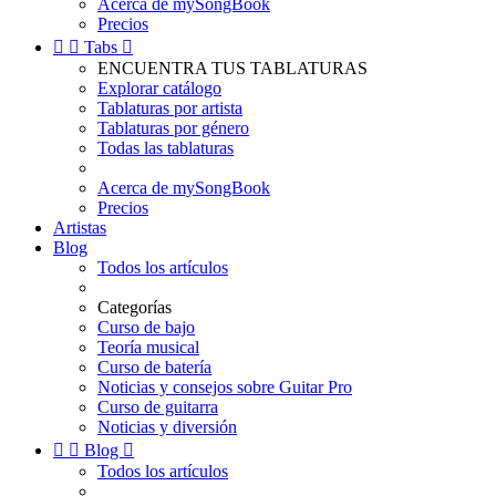
Acerca de mySongBook
Precios


Tabs

ENCUENTRA TUS TABLATURAS
Explorar catálogo
Tablaturas por artista
Tablaturas por género
Todas las tablaturas
Acerca de mySongBook
Precios
Artistas
Blog
Todos los artículos
Categorías
Curso de bajo
Teoría musical
Curso de batería
Noticias y consejos sobre Guitar Pro
Curso de guitarra
Noticias y diversión


Blog

Todos los artículos