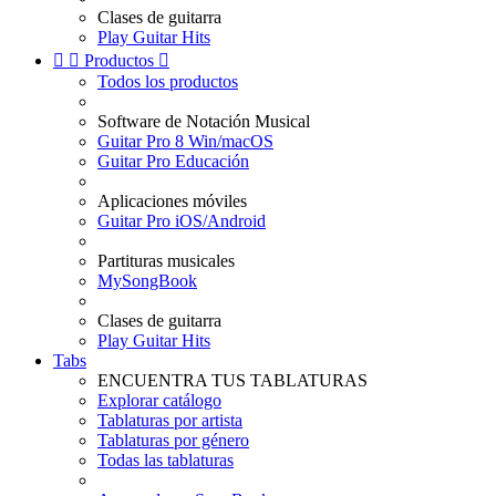
Clases de guitarra
Play Guitar Hits


Productos

Todos los productos
Software de Notación Musical
Guitar Pro 8 Win/macOS
Guitar Pro Educación
Aplicaciones móviles
Guitar Pro iOS/Android
Partituras musicales
MySongBook
Clases de guitarra
Play Guitar Hits
Tabs
ENCUENTRA TUS TABLATURAS
Explorar catálogo
Tablaturas por artista
Tablaturas por género
Todas las tablaturas