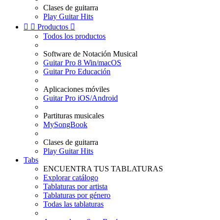
Clases de guitarra
Play Guitar Hits


Productos

Todos los productos
Software de Notación Musical
Guitar Pro 8 Win/macOS
Guitar Pro Educación
Aplicaciones móviles
Guitar Pro iOS/Android
Partituras musicales
MySongBook
Clases de guitarra
Play Guitar Hits
Tabs
ENCUENTRA TUS TABLATURAS
Explorar catálogo
Tablaturas por artista
Tablaturas por género
Todas las tablaturas