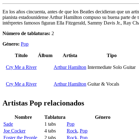
En los años cincuenta, antes de que los Beatles decidieran que un arti
pianista estadounidense Arthur Hamilton compuso su buena parte de 
intérpretes famosos figuran Ella Fitzgerald, Sammy Davis Jr., Ray Char
Número de tablaturas:
2
Género:
Pop
Título
Álbum
Artista
Tipo
Cry Me a River
Arthur Hamilton
Intermediate Solo Guitar
Cry Me a River
Arthur Hamilton
Guitar & Vocals
Artistas Pop
relacionados
Nombre
Tablatura
Género
Sade
1 tabs
Pop
Joe Cocker
4 tabs
Rock
,
Pop
Foster the People
2 tabs
Rock
,
Pop