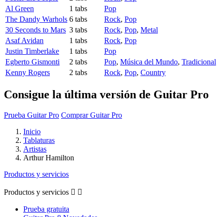
Al Green
1 tabs
Pop
The Dandy Warhols
6 tabs
Rock
,
Pop
30 Seconds to Mars
3 tabs
Rock
,
Pop
,
Metal
Asaf Avidan
1 tabs
Rock
,
Pop
Justin Timberlake
1 tabs
Pop
Egberto Gismonti
2 tabs
Pop
,
Música del Mundo
,
Tradicional
Kenny Rogers
2 tabs
Rock
,
Pop
,
Country
Consigue la última versión de Guitar Pro
Prueba Guitar Pro
Comprar Guitar Pro
Inicio
Tablaturas
Artistas
Arthur Hamilton
Productos y servicios
Productos y servicios


Prueba gratuita