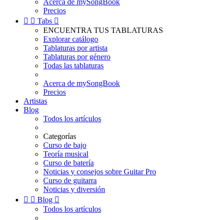
Acerca de mySongBook
Precios


Tabs

ENCUENTRA TUS TABLATURAS
Explorar catálogo
Tablaturas por artista
Tablaturas por género
Todas las tablaturas
Acerca de mySongBook
Precios
Artistas
Blog
Todos los artículos
Categorías
Curso de bajo
Teoría musical
Curso de batería
Noticias y consejos sobre Guitar Pro
Curso de guitarra
Noticias y diversión


Blog

Todos los artículos