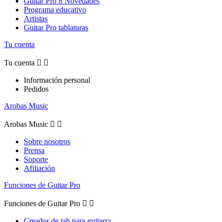
Guitar Pro 8 Novedades
Programa educativo
Artistas
Guitar Pro tablaturas
Tu cuenta
Tu cuenta


Información personal
Pedidos
Arobas Music
Arobas Music


Sobre nosotros
Prensa
Soporte
Afiliación
Funciones de Guitar Pro
Funciones de Guitar Pro


Creador de tab para guitarra