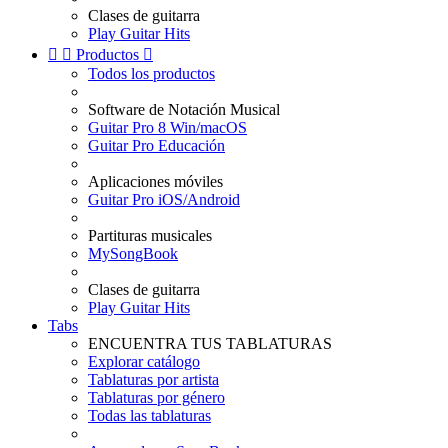
Clases de guitarra
Play Guitar Hits


Productos

Todos los productos
Software de Notación Musical
Guitar Pro 8 Win/macOS
Guitar Pro Educación
Aplicaciones móviles
Guitar Pro iOS/Android
Partituras musicales
MySongBook
Clases de guitarra
Play Guitar Hits
Tabs
ENCUENTRA TUS TABLATURAS
Explorar catálogo
Tablaturas por artista
Tablaturas por género
Todas las tablaturas