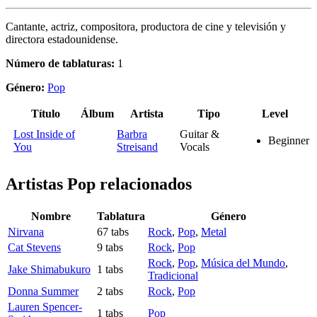
Cantante, actriz, compositora, productora de cine y televisión y
directora estadounidense.
Número de tablaturas:
1
Género:
Pop
Título
Álbum
Artista
Tipo
Level
Lost Inside of
Barbra
Guitar &
Beginner
You
Streisand
Vocals
Artistas Pop
relacionados
Nombre
Tablatura
Género
Nirvana
67 tabs
Rock
,
Pop
,
Metal
Cat Stevens
9 tabs
Rock
,
Pop
Rock
,
Pop
,
Música del Mundo
,
Jake Shimabukuro
1 tabs
Tradicional
Donna Summer
2 tabs
Rock
,
Pop
Lauren Spencer-
1 tabs
Pop