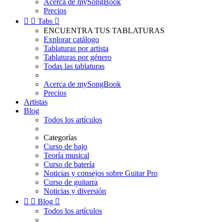
Acerca de mySongBook
Precios


Tabs

ENCUENTRA TUS TABLATURAS
Explorar catálogo
Tablaturas por artista
Tablaturas por género
Todas las tablaturas
Acerca de mySongBook
Precios
Artistas
Blog
Todos los artículos
Categorías
Curso de bajo
Teoría musical
Curso de batería
Noticias y consejos sobre Guitar Pro
Curso de guitarra
Noticias y diversión


Blog

Todos los artículos