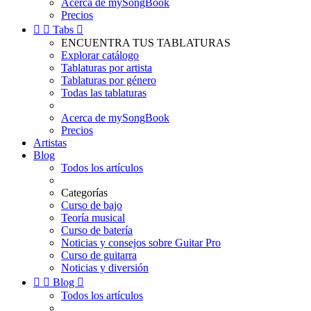
Acerca de mySongBook
Precios


Tabs

ENCUENTRA TUS TABLATURAS
Explorar catálogo
Tablaturas por artista
Tablaturas por género
Todas las tablaturas
Acerca de mySongBook
Precios
Artistas
Blog
Todos los artículos
Categorías
Curso de bajo
Teoría musical
Curso de batería
Noticias y consejos sobre Guitar Pro
Curso de guitarra
Noticias y diversión


Blog

Todos los artículos