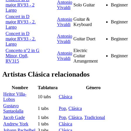
Antonio
major RV93 - 2
Solo Guitar
Beginner
Vivaldi
Largo
Concert in D
Antonio
Guitar &
major RV93 - 2.
Beginner
Vivaldi
Keyboard
Largo
Concert in D
Antonio
major RV93 - 2.
Guitar Duet
Beginner
Vivaldi
Largo
Concerto n°2 in G
Electric
Antonio
Minor, Op8,
Guitar
Beginner
Vivaldi
RV315
Arrangement
Artistas Clásica
relacionados
Nombre
Tablatura
Género
Heitor Villa-
10 tabs
Clásica
Lobos
Gustavo
1 tabs
Pop
,
Clásica
Santaolalla
Jacob Gade
1 tabs
Pop
,
Clásica
,
Tradicional
Andrew York
1 tabs
Clásica
Johann Pachelbel
3 tabs
Clásica